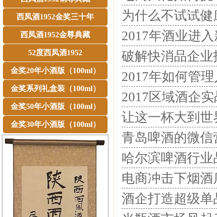
为什么不试试健
西凤酒1952金奖三十年
2017年酒业进
西凤酒1952金尊典藏
52度西凤酒1952
破解快消品企业
金奖20年小酒版（100ml）
2017年如何管
金奖系列礼盒装（100ml）
2017区域酒企
金奖50年小酒版（100ml）
让这一杯大到世界
金奖30年小酒版（100ml）
青岛啤酒的微信营
哈尔滨啤酒行业
电商冲击下烟酒
酒企打造超级单