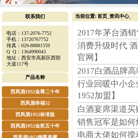
当前位置:
首页
资讯中心
联系我们
_
_
2017年茅台酒
电话：137-2076-7752
手机：13720767752
消费升级时代 酒
传真：029-88881559
Q Q：1364990043
官网】
地址：西安市高新区西部
大道117号
2017白酒品牌
产品名称
行业回暖中小企
西凤酒1952金尊二十年
1952加盟】
西凤酒幸福52
白酒宴席渠道买
西凤酒1952标准版
销售冠军是如何炼
西凤酒1952金奖五十年
电商大佬如何搅
西凤酒1952铜尊典藏