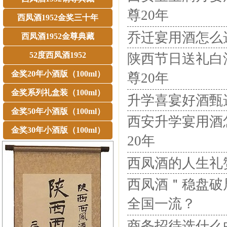
尊20年
西凤酒1952金奖三十年
乔迁宴用酒怎么选
西凤酒1952金尊典藏
52度西凤酒1952
陕西节日送礼白
金奖20年小酒版（100ml）
尊20年
金奖系列礼盒装（100ml）
升学喜宴好酒甄
金奖50年小酒版（100ml）
西安升学宴用酒
金奖30年小酒版（100ml）
20年
西凤酒的人生礼
西凤酒＂稳盘破
全国一流？
商务招待选什么