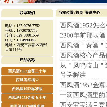
当前位置:
首页
资讯中心
联系我们
_
_
西凤酒1952怎
电话：137-2076-7752
手机：13720767752
2300年前那坛
传真：029-88881559
Q Q：1364990043
西凤酒＂秦酒＂
地址：西安市高新区西部
大道117号
西凤酒核心产品
产品名称
从＂凤鸣岐山＂
西凤酒1952金尊二十年
号学解读
西凤酒幸福52
西凤酒1952金
西凤酒1952标准版
一滴西凤酒里的
西凤酒1952金奖五十年
西安宝宝满月宴
西凤酒1952铜尊典藏