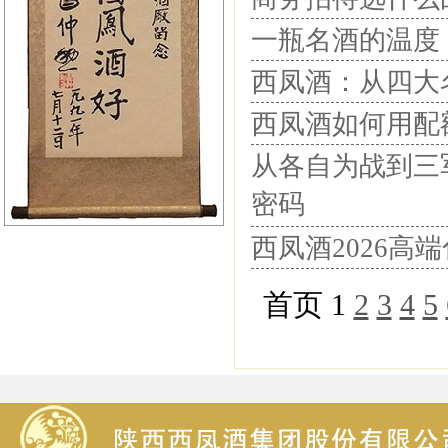
一瓶名酒的温度
西凤酒：从四大
西凤酒如何用配
从各自为战到三
密码
西凤酒2026
首页
1
2
3
4
5