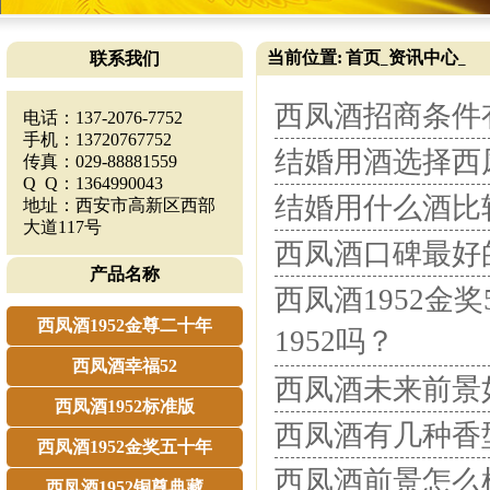
当前位置:
首页
资讯中心
联系我们
_
_
西凤酒招商条件
电话：137-2076-7752
手机：13720767752
结婚用酒选择西凤
传真：029-88881559
Q Q：1364990043
结婚用什么酒比
地址：西安市高新区西部
大道117号
西凤酒口碑最好
产品名称
西凤酒1952金
西凤酒1952金尊二十年
1952吗？
西凤酒幸福52
西凤酒未来前景
西凤酒1952标准版
西凤酒有几种香
西凤酒1952金奖五十年
西凤酒前景怎么
西凤酒1952铜尊典藏