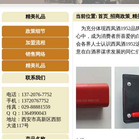
当前位置:
首页
招商政策
精
精美礼品
_
_
为充分体现西凤酒1952品
政策细节
心中，成为消费者所喜爱的白
加盟流程
会各界人士认识西凤酒195
意在白酒界谋求发展的同仁
销售网络
精美礼品
联系我们
电话：137-2076-7752
手机：13720767752
传真：029-88881559
Q Q：1364990043
地址：西安市高新区西部
大道117号
产品名称