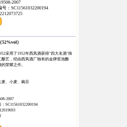
508-2007
SC11561032200194
12073725
52%vol）
52采用了1952年西凤酒获得“四大名酒”殊
工酿艺，经由西凤酒厂独有的金牌窖池酿
酒的荣耀之作。
大麦、小麦、豌豆
8-2007
11561032200194
019693
市