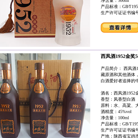
净含量：500ml
产品标准：GB∕T195
生产许可证证书编号：QS
西凤酒1952金奖50
产品简介： 西凤酒1
藏原酒和其他酒体
白酒爱好者追捧的
酒名：西凤酒1952金
香型：凤香型白酒
原料：水、高粱、
酒精度：45%vol
净含量：100ml
产品标准：GB/T1950
生产许可证证书编号：QS
产地：陕西省宝鸡