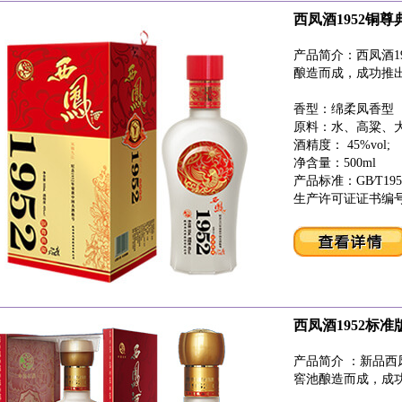
西凤酒1952铜尊
产品简介：西凤酒1
酿造而成，成功推
香型：绵柔凤香型
原料：水、高粱、
酒精度： 45%vol;
净含量：500ml
产品标准：GB∕T195
生产许可证证书编号：SC
西凤酒1952标准
产品简介 ：新品西
窖池酿造而成，成