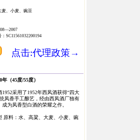
大麦、小麦、豌豆
08—2007
11561032200194
点击:代理政策→
0年（45度/55度）
952采用了1952年西凤酒获得“四大
传统凤香手工酿艺，经由西凤酒厂独有
，成为凤香型白酒的荣耀之作。
型 原料：水、高粱、大麦、小麦、豌