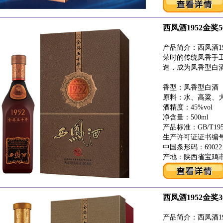
西凤酒1952金奖5
产品简介：西凤酒19
荣时的传统凤香手
造，成为凤香型白
香型：凤香型白酒
原料：水、高粱、
酒精度：45%vol
净含量：500ml
产品标准：GB/T1950
生产许可证证书编号：QS
中国条形码：6902212
产地：陕西省宝鸡
西凤酒1952金奖3
产品简介：西凤酒19