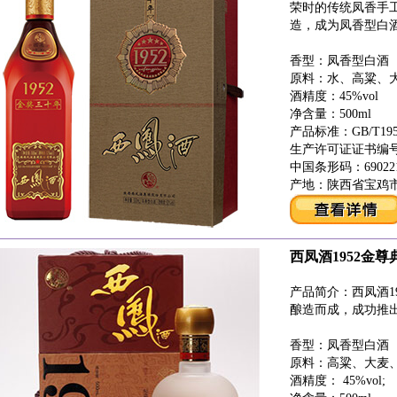
荣时的传统凤香手
造，成为凤香型白
香型：凤香型白酒（
原料：水、高粱、
酒精度：45%vol
净含量：500ml
产品标准：GB/T1950
生产许可证证书编号：QS
中国条形码：6902212
产地：陕西省宝鸡
西凤酒1952金尊
产品简介：西凤酒1
酿造而成，成功推
香型：凤香型白酒
原料：高粱、大麦
酒精度： 45%vol;