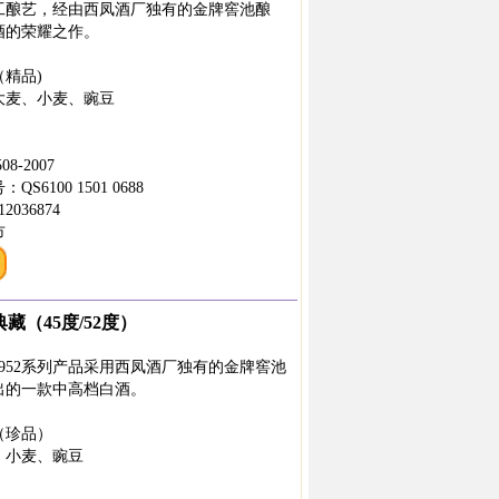
工酿艺，经由西凤酒厂独有的金牌窖池酿
酒的荣耀之作。
精品)
大麦、小麦、豌豆
8-2007
6100 1501 0688
036874
市
典藏（45度/52度）
952系列产品采用西凤酒厂独有的金牌窖池
出的一款中高档白酒。
（珍品）
、小麦、豌豆