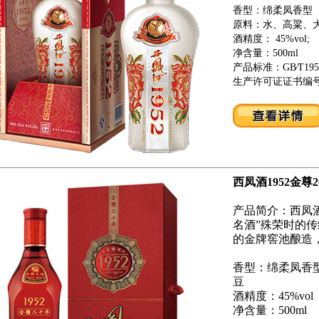
香型：绵柔凤香型
原料：水、高粱、
酒精度： 45%vol;
净含量：500ml
产品标准：GB∕T195
生产许可证证书编号：SC
西凤酒1952金尊2
产品简介：西凤酒1
名酒”殊荣时的
的金牌窖池酿造
香型：绵柔凤香
豆
酒精度：45%vol
净含量：500ml