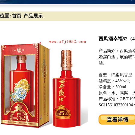
位置:
首页
产品展示
_
_
西凤酒幸福52（4
产品简介：西凤酒
婚宴白酒，该酒取“
酒。
香型：绵柔凤香型
酒精度：45%vol;
净含量：500ml
原料：水、高粱、
产品标准：GB/T19
SC115610322001