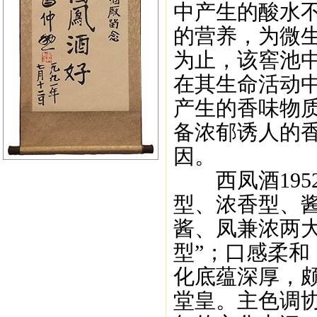
中产生的酸水
的营养，为微
为止，该窖池中
在其生命活动
产生的香味物
备浓郁诱人的
因。
西凤酒195
型、浓香型、
酱、凤兼浓两
型”；口感柔
化底蕴深厚，
堂皇。主色调