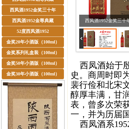
西凤酒1952金奖三十年
西凤酒1952金尊典藏
西凤酒1952金奖三十
52度西凤酒1952
金奖20年小酒版（100ml）
金奖系列礼盒装（100ml）
西凤酒始于殷商
金奖50年小酒版（100ml）
史。商周时即
金奖30年小酒版（100ml）
裴行俭和北宋
醇厚丰满，甘
表，曾多次荣
一，并为历届
西凤酒系195