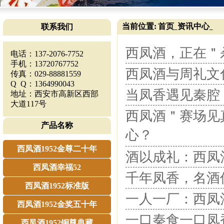
当前位置:
首页
资讯中心
联系我们
_
_
西凤酒，正在＂
电话：137-2076-7752
手机：13720767752
西凤酒与周礼文
传真：029-88881559
Q Q：1364990043
当凤香遇见秦腔
地址：西安市高新区西部
大道117号
西凤酒＂赛场见
产品名称
心？
西凤酒1952金尊二十年
酒以成礼：西凤
西凤酒幸福52
千年凤香，名酒
西凤酒1952标准版
一人一厂：西凤
西凤酒1952金奖五十年
一口秦食一口凤
西凤酒1952铜尊典藏