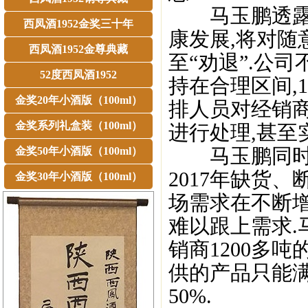
马玉鹏透露,
西凤酒1952金奖三十年
康发展,将对随
西凤酒1952金尊典藏
至“劝退”.公
52度西凤酒1952
持在合理区间,
金奖20年小酒版（100ml）
排人员对经销
金奖系列礼盒装（100ml）
进行处理,甚至
马玉鹏同时对
金奖50年小酒版（100ml）
2017年缺货
金奖30年小酒版（100ml）
场需求在不断增
难以跟上需求.
销商1200多
供的产品只能满
50%.