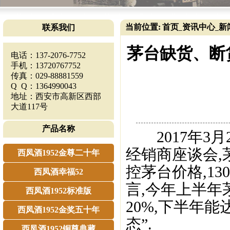
当前位置:
首页
资讯中心
新
联系我们
_
_
茅台缺货、断货
电话：137-2076-7752
手机：13720767752
传真：029-88881559
Q Q：1364990043
地址：西安市高新区西部
大道117号
产品名称
2017年3月
经销商座谈会,
西凤酒1952金尊二十年
控茅台价格,13
西凤酒幸福52
言,今年上半
西凤酒1952标准版
20%,下半年能
西凤酒1952金奖五十年
态”.
西凤酒1952铜尊典藏