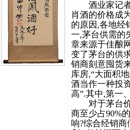
酒业家记者独
肖酒的价格成
的原因,各地经
一,茅台供需的
章来源于佳酿网
变了茅台的供求
销商刻意囤货来
库房,“大面积
酒当作一种投资
高”.其中,第
对于茅台价格
商至少占90%
响?综合经销商