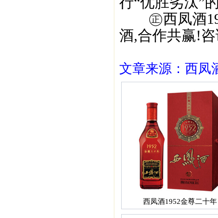
行“优胜劣汰”的
㊣西凤酒195
酒,合作共赢!咨询
文章来源：西凤酒1
西凤酒1952金尊二十年