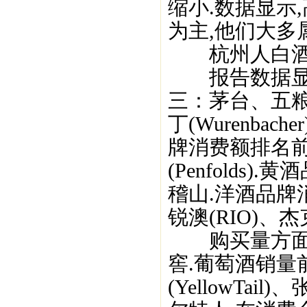
缩小.数据显示
为主,他们大多
杭州人白酒最
报告数据显示
三：茅台、五
丁(Wurenbac
牌消费额排名前三
(Penfold
稽山.洋酒品牌消费
锐澳(RIO)、杰克·
购买量方面,
窖.葡萄酒销量前
(YellowT