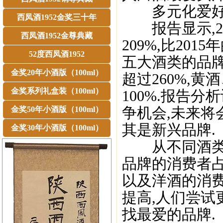
多元化爱好者
西凤酒1952金奖三十年
报告显示,2
西凤酒1952金尊典藏
209%,比20
52度西凤酒1952
五大酒类的品牌
金奖20年小酒版（100ml）
超过260%,
金奖系列礼盒装（100ml）
100%.报告
争机会,未来将
金奖50年小酒版（100ml）
其是新兴品牌.
金奖30年小酒版（100ml）
从不同酒类两
品牌的消费者
以及洋酒的消费
提高,人们尝试
找最爱的品牌.