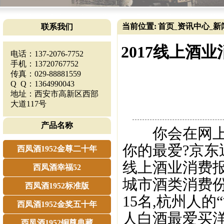
当前位置:
首页
资讯中心
新
联系我们
_
_
2017线上酒
电话：137-2076-7752
手机：13720767752
传真：029-88881559
Q Q：1364990043
地址：西安市高新区西部
大道117号
产品名称
你会在网上买
你的最爱?京东
西凤酒1952金尊二十年
线上酒业消费报
西凤酒幸福52
城市酒类消费份额
西凤酒1952标准版
15名,杭州人
西凤酒1952金奖五十年
人白酒最爱买洋
西凤酒1952铜尊典藏