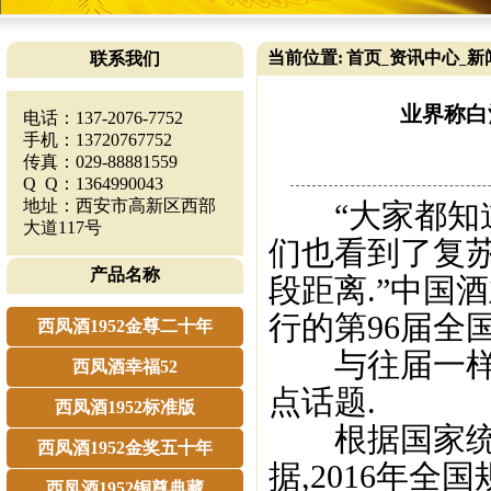
当前位置:
首页
资讯中心
新
联系我们
_
_
业界称白
电话：137-2076-7752
手机：13720767752
传真：029-88881559
Q Q：1364990043
地址：西安市高新区西部
“大家都知道
大道117号
们也看到了复
产品名称
段距离.”中国
行的第96届全
西凤酒1952金尊二十年
与往届一样,
西凤酒幸福52
点话题.
西凤酒1952标准版
根据国家统计
西凤酒1952金奖五十年
据,2016年全
西凤酒1952铜尊典藏