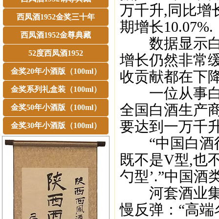
万千升,同比增长3
西凤酒1952金奖三十年
期增长10.07%.
西凤酒1952金尊典藏
数据显示白酒
52度西凤酒1952
增长仍然非常缓
金奖20年小酒版（100ml）
收贡献都在下降
金奖系列礼盒装（100ml）
一位从事白酒
全国白酒生产商
金奖50年小酒版（100ml）
要达到一万千升
金奖30年小酒版（100ml）
“中国白酒行
既不是V型,也
勺型’.”中国
河套酒业集团
慢反弹：“高端