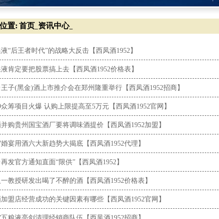
位置:
首页
资讯中心
_
_
液“后王者时代”的战略大反击【西凤酒1952】
液肯定要把股票搞上去【西凤酒1952价格表】
王子(黑金)酒上市推介会在郑州隆重举行【西凤酒1952招商】
19众筹项目火爆 认购上限提高至5万元【西凤酒1952官网】
并购贵州国宝酒厂要将调味酒提价【西凤酒1952加盟】
17婚宴用酒六大新趋势大揭底【西凤酒1952代理】
再发官方通知直面“限供”【西凤酒1952】
一教授研发出喝了不醉的酒【西凤酒1952价格表】
加盟店经营成功的关键因素有哪些【西凤酒1952官网】
17五粮液亮剑清理经销商队伍【西凤酒1952招商】