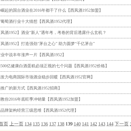
崛起的国台酒业在2016年都干了什么【西凤酒1952加盟】
17葡萄酒行业十大猜想【西凤酒1952代理】
凤酒1952】酒业“新人”遇年考，考卷的背后透露什么玄机？
凤酒1952】打造强劲“茅台之心” 助力圆梦“千亿茅台”
业中说丰年涨声一片【西凤酒1952】
500亿健康白酒蛋糕必须正视的七个问题【西凤酒1952价格】
发力电商国际市场酒业稳步回暖【西凤酒1952官网】
推广的新方式【西凤酒1952招商】
教你2016年底旺季冲销量【西凤酒1952加盟】
品牌架构经营三级思维【西凤酒1952代理】
首页
上一页
134
135
136
137
138
139
140
141
142
143
144
下一页