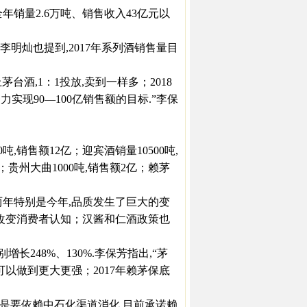
销量2.6万吨、销售收入43亿元以
灿也提到,2017年系列酒销售量目
茅台酒,1：1投放,卖到一样多；2018
力实现90—100亿销售额的目标.”李保
销售额12亿；迎宾酒销量10500吨,
亿；贵州大曲1000吨,销售额2亿；赖茅
两年特别是今年,品质发生了巨大的变
传改变消费者认知；汉酱和仁酒政策也
长248%、130%.李保芳指出,“茅
以做到更大更强；2017年赖茅保底
是要依赖中石化渠道消化,目前承诺赖