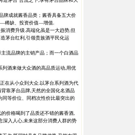
再造茅台’合流之下,享有茅台品牌和大
品牌成就酱香品类；酱香具备五大价
—稀缺、投资价值—增值.
振消费升级.高端化虽是一大趋势,但
再造茅台红利,引领贵族酒平民化运
主流品牌的主销产品；而一个白酒品
列酒来做大众酒的高品质运动,用优
正在从小众到大众.以茅台系列酒为代
酒背靠茅台品牌,天然的全国化名酒品
成为同等价位、同档次性价比最突出的
的价格喝到了品质还不错的酱香酒,
观念深入人心,未来这部分消费人群的势