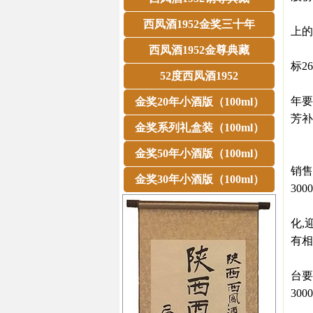
在公
西凤酒1952金奖三十年
上的
茅台
西凤酒1952金尊典藏
标2
52度西凤酒1952
“2
年要
金奖20年小酒版（100ml）
芳补
金奖系列礼盒装（100ml）
20
金奖50年小酒版（100ml）
据记
销售
金奖30年小酒版（100ml）
30
李明
化,
有相
20
台要
300
“赖