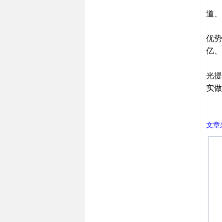
2、
道、
3、
优势
亿、
在杨
光提
实做
㊣西
文章来