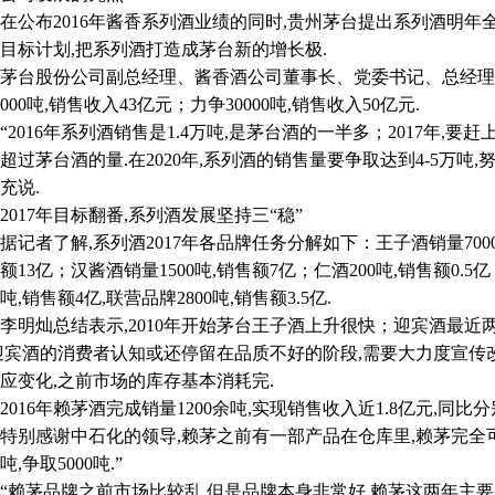
布2016年酱香系列酒业绩的同时,贵州茅台提出系列酒明年全年
目标计划,把系列酒打造成茅台新的增长极.
股份公司副总经理、酱香酒公司董事长、党委书记、总经理李明
6000吨,销售收入43亿元；力争30000吨,销售收入50亿元.
016年系列酒销售是1.4万吨,是茅台酒的一半多；2017年,要赶上
超过茅台酒的量.在2020年,系列酒的销售量要争取达到4-5万吨,努
充说.
17年目标翻番,系列酒发展坚持三“稳”
者了解,系列酒2017年各品牌任务分解如下：王子酒销量7000吨,
额13亿；汉酱酒销量1500吨,销售额7亿；仁酒200吨,销售额0.5
00吨,销售额4亿,联营品牌2800吨,销售额3.5亿.
灿总结表示,2010年开始茅台王子酒上升很快；迎宾酒最近
迎宾酒的消费者认知或还停留在品质不好的阶段,需要大力度宣
应变化,之前市场的库存基本消耗完.
16年赖茅酒完成销量1200余吨,实现销售收入近1.8亿元,同比分别增
特别感谢中石化的领导,赖茅之前有一部产品在仓库里,赖茅完全可
0吨,争取5000吨.”
茅品牌之前市场比较乱,但是品牌本身非常好,赖茅这两年主要