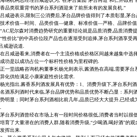
机构总经理吕咸逊认为,“在茅台集团’茅台再造’和仁怀政府’
香品类双重背书的茅台系列酒迎来了前所未有的发展良机.”
逊表示,限制三公消费后,茅台品牌价值得到了本质彰显,茅台
技术价值—时间、品类价值—健康、标准价值—严格、品牌价值
C尼尔森对消费趋势研究的重要结论就是品质消费,品质消费提
“性价比”的中高价位段产品也在逐渐受到追捧,茅台系列酒享受
”吕咸逊说道.
吕咸逊看来,消费者在一个主流价格或价格区间越来越集中选择
成功是以成功占位一个标杆性价格为里程碑的.
堂战略咨询机构董事长杨光则表示,酱酒热在高端,需要茅台系
异化供给满足小康家庭性价比需求.
指出,酱香系列酒发展具有优势：1、消费升级下,茅台系列酒
名酒系列酒时代来临,茅台品牌优势和品质优势不断凸显：系列
势明显；同时茅台系列酒相比前几年,品质已经大大提升,已经
.
台系列酒曾经在市场上有一段时间价格很低,消费者当时以很低
培育了大量潜在的消费人群,随着消费升级,“少喝酒,喝好酒”的
发挥出来.