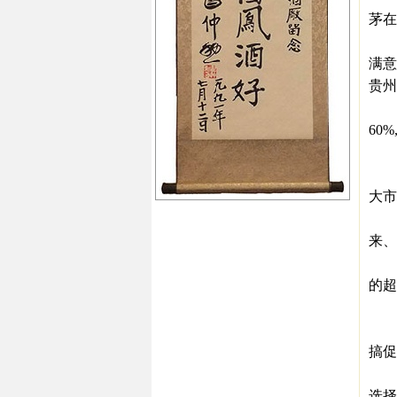
茅在
在总
满意
贵州
李保
60
为推
一是
大市
二是
来、
三是
的超
加
在三
搞促
“2
选择