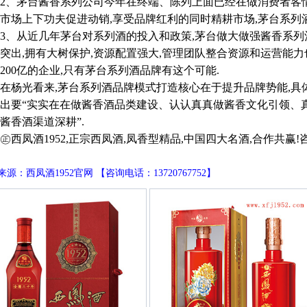
茅台酱香系列公司今年在终端、陈列上面已经在做消费者客情工
市场上下功夫促进动销,享受品牌红利的同时精耕市场,茅台系列
从近几年茅台对系列酒的投入和政策,茅台做大做强酱香系列酒
突出,拥有大树保护,资源配置强大,管理团队整合资源和运营能力
200亿的企业,只有茅台系列酒品牌有这个可能.
光看来,茅台系列酒品牌模式打造核心在于提升品牌势能,具体
出要“实实在在做酱香酒品类建设、认认真真做酱香文化引领、
酱香酒渠道深耕”.
凤酒1952,正宗西凤酒,凤香型精品,中国四大名酒,合作共赢!咨询电话
源：西凤酒1952官网 【咨询电话：13720767752】