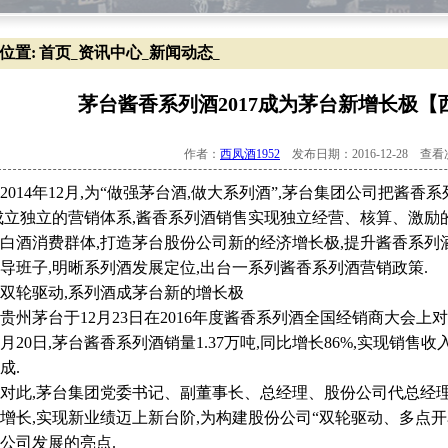
位置:
首页
资讯中心
新闻动态
_
_
_
茅台酱香系列酒2017成为茅台新增长极【西
作者：
西凤酒1952
发布日期：2016-12-28 查
14年12月,为“做强茅台酒,做大系列酒”,茅台集团公司把酱
成立独立的营销体系,酱香系列酒销售实现独立经营、核算、激励的运
白酒消费群体,打造茅台股份公司新的经济增长极,提升酱香系列
导班子,明晰系列酒发展定位,出台一系列酱香系列酒营销政策.
轮驱动,系列酒成茅台新的增长极
茅台于12月23日在2016年度酱香系列酒全国经销商大会上
2月20日,茅台酱香系列酒销量1.37万吨,同比增长86%,实现销售收入
成.
,茅台集团党委书记、副董事长、总经理、股份公司代总经理李
增长,实现新业绩迈上新台阶,为构建股份公司“双轮驱动、多点开
公司发展的亮点.