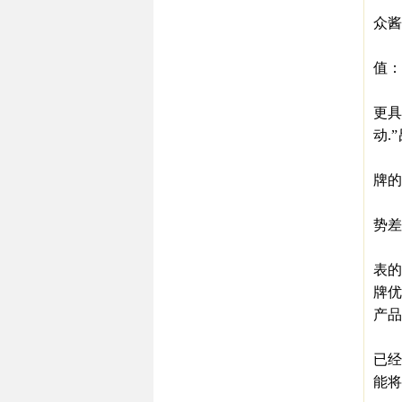
海纳
众酱
吕咸
值：
“A
更具
动.
在
牌的
正一
势差
杨光
表的
牌优
产品
茅
已经
能将