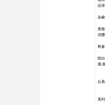
业讲
另一
杂麻
李明
席推
消费
此外
将参
20
指出
酒,
茅台
台系
专
从2
系列