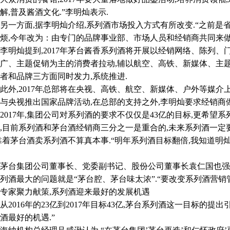
解,普及酱酒文化.”李明灿表示.
方面,据李明灿介绍,系列酒市场投入方式有所改变.“之前是省
烦,今年改为：由专门的品牌事业部、市场人员和经销商共同来做活
灿提到,2017年茅台酱香系列酒将开展以经销网络、陈列、
广、主题促销为主的消费者拉动,辅以航空、高铁、新媒体、主
者和品牌三方面同时发力,系统推进.
,2017年总部将在央视、高铁、航空、新媒体、户外等媒介上
与央视推出国家品牌活动,在总部的支持之外,李明灿要求经销商做
17年,集团公司对系列酒的要求不仅仅是43亿的目标,更希望系
,目前系列酒和茅台酒经销商三分之一是重合的,未来系列酒一定
靠着茅台酒卖系列酒不算真本事.“明年系列酒目标翻倍,我知道明灿
集团公司董事长、党委副书记、股份公司董事长袁仁国也强调,
列酒最大的问题就是“茅台腔、茅台味太浓”.“要改变系列酒营销管
家聚力献策,系列酒迎来最好的发展机遇
016年的23亿到2017年目标43亿,茅台系列酒这一目标的提出
酒最好的机遇.”