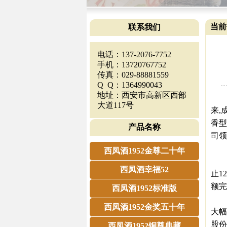
当前
联系我们
电话：137-2076-7752
手机：13720767752
传真：029-88881559
Q Q：1364990043
地址：西安市高新区西部
20
大道117号
来,
香型
产品名称
司领
双
西凤酒1952金尊二十年
贵州
西凤酒幸福52
止1
额完
西凤酒1952标准版
对此
西凤酒1952金奖五十年
大幅
股份
西凤酒1952铜尊典藏