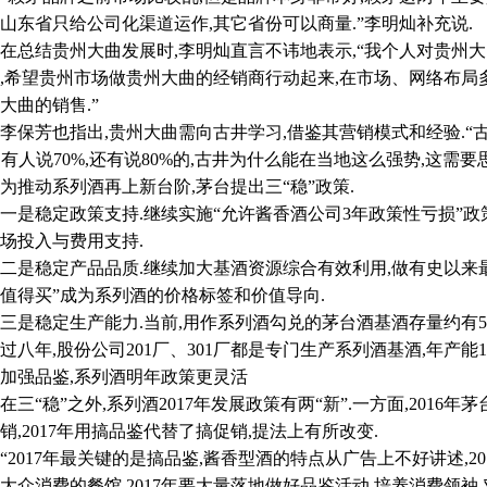
山东省只给公司化渠道运作,其它省份可以商量.”李明灿补充说.
结贵州大曲发展时,李明灿直言不讳地表示,“我个人对贵州大曲
,希望贵州市场做贵州大曲的经销商行动起来,在市场、网络布局多
大曲的销售.”
芳也指出,贵州大曲需向古井学习,借鉴其营销模式和经验.“古
%,有人说70%,还有说80%的,古井为什么能在当地这么强势,这需
动系列酒再上新台阶,茅台提出三“稳”政策.
稳定政策支持.继续实施“允许酱香酒公司3年政策性亏损”政策
场投入与费用支持.
稳定产品品质.继续加大基酒资源综合有效利用,做有史以来最好
值得买”成为系列酒的价格标签和价值导向.
稳定生产能力.当前,用作系列酒勾兑的茅台酒基酒存量约有5
过八年,股份公司201厂、301厂都是专门生产系列酒基酒,年产能1
强品鉴,系列酒明年政策更灵活
“稳”之外,系列酒2017年发展政策有两“新”.一方面,2016
销,2017年用搞品鉴代替了搞促销,提法上有所改变.
017年最关键的是搞品鉴,酱香型酒的特点从广告上不好讲述,20
大众消费的餐馆,2017年要大量落地做好品鉴活动,培养消费领