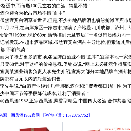
价格适中,而每瓶100元左右的白酒,“销量不错”.
企迎合为抢占市场不惜“血本”
宜宾白酒享誉世界,但是,不少外地品牌酒也纷纷抢滩宜宾市场,
月27日,在南岸东区一家超市,摆满了产地是四川成都、泸州、
“原价每瓶98元,现价68元,活动搞到元旦节后!”一名促销员竭力
发现,在超市酒品区域,虽然宜宾白酒占主导地位,但紧随其后
都“不输气势”.
了抢占更多的市场,各品牌白酒业不惜“血本”.宜宾本地一家酒企
只卖68元.对于这样的价格悬殊,促销员说,“网上未必能竞争得赢实
某酒业销售负责人李先生介绍,宜宾大部分本地品牌白酒都把主
牌都有百元以内的瓶装酒销售.
生说,“白酒产业经过几年调整,酒企和消费者都日趋理性.为了
少中间环节等手段降低成本,让利于消费者.”
凤酒1952,正宗西凤酒,凤香型精品,中国四大名酒,合作共赢!咨询电话
源：西凤酒1952官网 【咨询电话：13720767752】