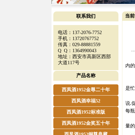
当前
联系我们
电话：137-2076-7752
手机：13720767752
传真：029-88881559
Q Q：1364990043
地址：西安市高新区西部
临近
大道117号
内的
价
产品名称
12
是忙
西凤酒1952金尊二十年
“妹
西凤酒幸福52
说.
每瓶
西凤酒1952标准版
“从
西凤酒1952金奖五十年
量的
宜
西凤酒1952铜尊典藏