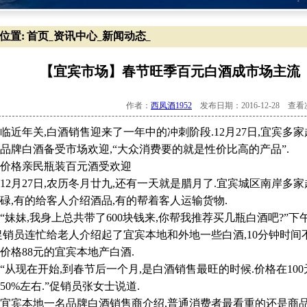
位置:
首页
资讯中心
新闻动态
_
_
_
【宜宾市场】春节旺季百元白酒成市场主流【
作者：
西凤酒1952
发布日期：2016-12-28 查
年关,白酒销售迎来了一年中的冲刺阶段.12月27日,宜宾多
品牌白酒备受市场欢迎,“大众消费要的就是性价比高的产品”.
格亲民瓶装百元酒受欢迎
月27日,农历冬月廿九,还有一天就是腊月了.宜宾城区南岸多
碌,有的给客人介绍酒品,有的帮着客人运输货物.
妹,我身上总共带了600块钱来,你帮我推荐买几瓶白酒吧?”下午
促销员连忙给老人介绍起了宜宾本地和外地一些白酒,10分钟时间不到
价格88元的宜宾本地产白酒.
现在开始,到春节后一个月,是白酒销售最旺的时候.价格在10
50%左右.”促销员张女士说道.
宾本地一名品牌白酒销售商介绍,普通消费者最看重的还是商品