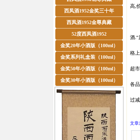
高,
西凤酒1952金奖三十年
酒
虽然
西凤酒1952金尊典藏
12
52度西凤酒1952
酒.
记者
金奖20年小酒版（100ml）
格上
金奖系列礼盒装（100ml）
而为
金奖50年小酒版（100ml）
超市
宜宾
金奖30年小酒版（100ml）
各品
李先
过减
㊣西
文章来