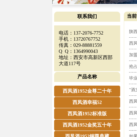
当前
联系我们
陕西
电话：137-2076-7752
手机：13720767752
西风
传真：029-88881559
Q Q：1364990043
加盟
地址：西安市高新区西部
大道117号
抢占
产品名称
毕
“酒
西凤酒1952金尊二十年
西凤
西凤酒幸福52
西凤
西凤酒1952标准版
西凤酒1952金奖五十年
西凤
西凤酒1952铜尊典藏
如