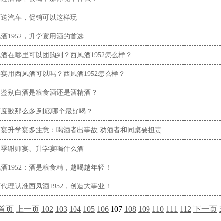
酒送汽车，促销可以这样玩
酒1952，升学宴用酒的首选
酒在哪里可以团购到？西凤酒1952怎么样？
宴用西凤酒可以吗？西凤酒1952怎么样？
何鉴别白酒是粮食酒还是酒精酒？
酒度数那么多,到底哪个最好喝？
师宴升学宴多注意：喝酒者出事故 劝酒者和同桌要担责
业季谢师宴、升学宴喝什么酒
酒1952：酒是粮食精，越喝越年轻！
代理认准西凤酒1952，创造大事业！
首页
上一页
102
103
104
105
106
107
108
109
110
111
112
下一页