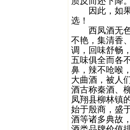
质反而还下降
因此，如果一
选！
西凤酒无色清
不艳，集清香
调，回味舒畅
五味俱全而各
鼻，辣不呛喉
大曲酒，被人们
酒古称秦酒、
凤翔县柳林镇
始于殷商，盛
酒等诸多典故，
酒类品牌价值排