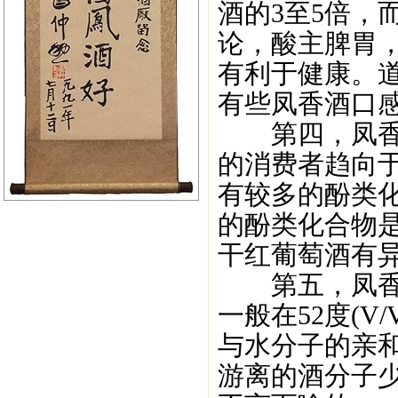
酒的3至5倍，
论，酸主脾胃
有利于健康。
有些凤香酒口
第四，凤香酒
的消费者趋向
有较多的酚类
的酚类化合物是
干红葡萄酒有
第五，凤香酒
一般在52度(V
与水分子的亲
游离的酒分子