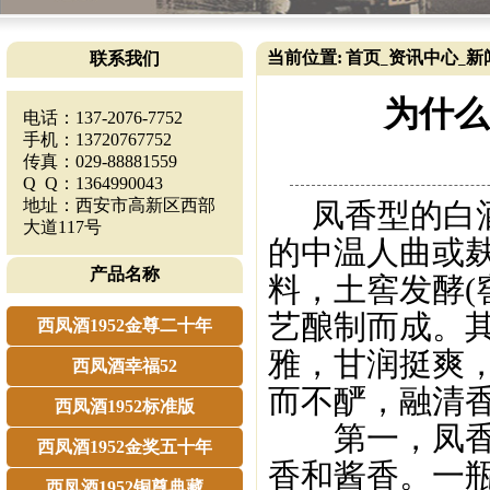
当前位置:
首页
资讯中心
新
联系我们
_
_
为什么
电话：137-2076-7752
手机：13720767752
传真：029-88881559
Q Q：1364990043
地址：西安市高新区西部
凤香型的白酒
大道117号
的中温人曲或
产品名称
料，土窖发酵(
艺酿制而成。
西凤酒1952金尊二十年
雅，甘润挺爽
西凤酒幸福52
而不酽，融清
西凤酒1952标准版
第一，凤香型
西凤酒1952金奖五十年
香和酱香。一
西凤酒1952铜尊典藏