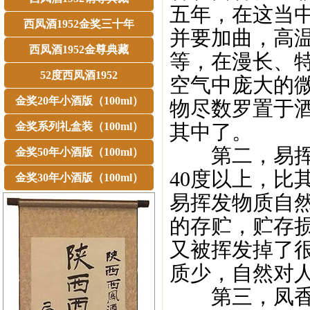
五年，在这当
西凤酒1952金奖三十年
并要加曲，高
西凤酒1952金尊典藏
等，在漫长、
52度西凤酒1952
空气中庞大的
金奖20年小酒版（100ml）
物尽数罗置于
金奖系列礼盒装（100ml）
其中了。
第二，易挥发
金奖50年小酒版（100ml）
40度以上，比
金奖30年小酒版（100ml）
易挥发物质自
的存贮，贮存
又被挥发掉了
质少，自然对
第三，凤香型