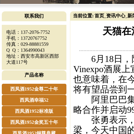
当前位置:
首页
资讯中心
新
联系我们
_
_
天猫在
电话：137-2076-7752
手机：13720767752
传真：029-88881559
Q Q：1364990043
地址：西安市高新区西部
6月18日，
大道117号
Vinexpo酒
产品名称
也意味着，在
将有望品尝到一
西凤酒1952金尊二十年
阿里巴巴集团C
西凤酒幸福52
略合作并启动9
西凤酒1952标准版
张勇表示，“
西凤酒1952金奖五十年
梁，今天中国的
西凤酒1952铜尊典藏