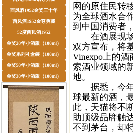
网的原住民转移
西凤酒1952金奖三十年
为全球酒水合
西凤酒1952金尊典藏
到中国消费者
52度西凤酒1952
在酒展现场，天
金奖20年小酒版（100ml）
双方宣布，将
金奖系列礼盒装（100ml）
Vinexpo
索酒业领域的
金奖50年小酒版（100ml）
地。
金奖30年小酒版（100ml）
据悉，今年的
球最新的酒，
此，天猫将不
助顶级品牌触
不到茅台，却特