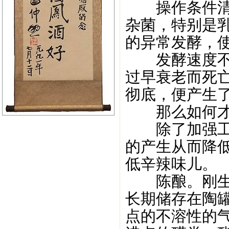
操作条件清洁
杂菌，特别是
的异常发酵，
发酵速度不平
过早衰老而死
彻底，便产生
那么如何才能
除了加强工艺
的产生从而降
低辛辣味儿。
陈酿。刚生产
长期储存在陶
点的不溶性的