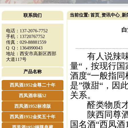
当前位置:
首页
资讯中心
新
联系我们
_
_
白
电话：137-2076-7752
手机：13720767752
传真：029-88881559
Q Q：1364990043
地址：西安市高新区西部
有人说辣味是
大道117号
量“，按现行国
产品名称
酒度“一般指
是”微甜“，因
西凤酒1952金尊二十年
关系。
西凤酒幸福52
醛类物质才是
西凤酒1952标准版
陕西同尊酒业
西凤酒1952金奖五十年
国名酒“西凤酒
西凤酒1952铜尊典藏