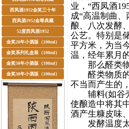
业，“西凤酒1
西凤酒1952金奖三十年
成“高温制曲
西凤酒1952金尊典藏
酿、八次发酵
52度西凤酒1952
公艺。特别是储
金奖20年小酒版（100ml）
平方米，为当
金奖系列礼盒装（100ml）
温，经年累月的
那么醛类物质
金奖50年小酒版（100ml）
醛类物质的产
金奖30年小酒版（100ml）
不当而产生的
辅料(如谷壳
使酿造中将其
酒产生糠皮味
发酵温度太