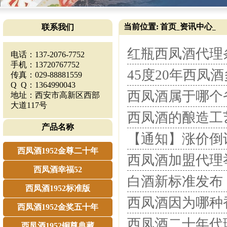
当前位置:
首页
资讯中心
联系我们
_
_
红瓶西凤酒代理
电话：137-2076-7752
手机：13720767752
45度20年西凤
传真：029-88881559
Q Q：1364990043
西凤酒属于哪个
地址：西安市高新区西部
大道117号
西凤酒的酿造工
产品名称
【通知】涨价倒计时...
西凤酒1952金尊二十年
西凤酒加盟代理
西凤酒幸福52
白酒新标准发布
西凤酒1952标准版
西凤酒因为哪种
西凤酒1952金奖五十年
西凤酒二十年代
西凤酒1952铜尊典藏