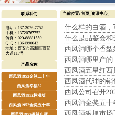
当前位置:
首页
资讯中心
联系我们
_
_
什么样的白酒，
电话：137-2076-7752
手机：13720767752
什么是品鉴会和
传真：029-88881559
Q Q：1364990043
西凤酒哪个香型
地址：西安市高新区西部
大道117号
西凤酒哪里产的
产品名称
西凤酒五星红西
西凤酒1952金尊二十年
西凤酒代理的销
西凤酒幸福52
西凤公司召开2
西凤酒1952标准版
西凤酒金奖五十
西凤酒1952金奖五十年
西凤酒狠抓市场
西凤酒1952铜尊典藏