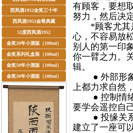
有顾客，要想
西凤酒1952金奖三十年
努力，然后决
西凤酒1952金尊典藏
*顾客尤其是
52度西凤酒1952
心，不容易放
金奖20年小酒版（100ml）
别人的第一印
金奖系列礼盒装（100ml）
你一臂之力。关
辑。
金奖50年小酒版（100ml）
● 外部形象
金奖30年小酒版（100ml）
上都力求自然
● 控制情绪
要学会遥控自
● 投缘关系
建立了一座可