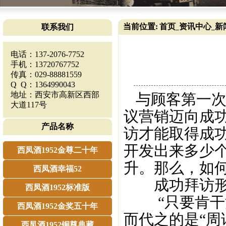
当前位置:
首页
资讯中心
新
联系我们
_
_
电话：137-2076-7752
手机：13720767752
传真：029-88881559
Q Q：1364990043
地址：西安市高新区西部
与顾客第一次
大道117号
议营销迈向成
产品名称
访才能取得成
开发出来多少
西凤酒1952金尊二十年
升。那么，如何
西凤酒幸福52
成功拜访形
西凤酒1952标准版
“只要肯干活
西凤酒1952金奖五十年
而代之的是“周
西凤酒1952铜尊典藏