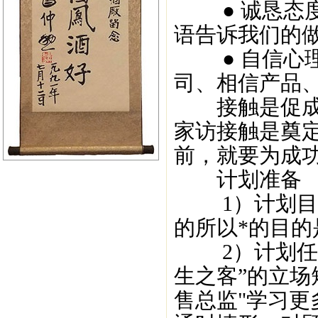
● 诚恳态度
语告诉我们的
● 自信心理
司、相信产品
接触是促成交
家访接触是奠
前，就要为成
计划准备
1）计划目的
的所以*的目
2）计划任务
生之客”的立场
售总监"学习