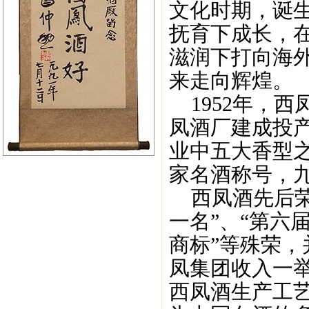
文化时期，诞生
抚育下成长，
滋润下打向海
来走向辉煌。
1952年，西
凤酒厂建成投
业中五大香型之
家名酒称号，
西凤酒先后荣
一名”、“第六
商标”等殊荣，
凤集团收入一举
西凤酒生产工