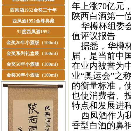
年上涨70亿元
西凤酒1952金奖三十年
陕西白酒第一
西凤酒1952金尊典藏
华樽杯组委会
52度西凤酒1952
值评议报告
金奖20年小酒版（100ml）
据悉，华樽杯
金奖系列礼盒装（100ml）
届，是当前中
在业内被誉为
金奖50年小酒版（100ml）
业“奥运会”之
金奖30年小酒版（100ml）
的衡量标准，
也使消费者、
特点和发展进
西凤酒作为我
香型白酒的鼻祖