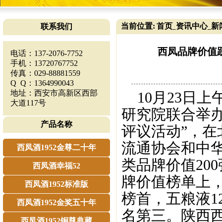
当前位置:
首页
资讯中心
新
联系我们
_
_
西凤品牌价值跃
电话：137-2076-7752
手机：13720767752
传真：029-88881559
Q Q：1364990043
地址：西安市高新区西部
10月23日上
大道117号
研究院联合举办
产品名称
评议活动”，
流通协会和中华
西凤酒1952金尊二十年
类品牌价值20
西凤酒幸福52
牌价值榜单上，
西凤酒1952标准版
榜首，五粮液12
西凤酒1952金奖五十年
名第三。陕西西
西凤酒1952铜尊典藏