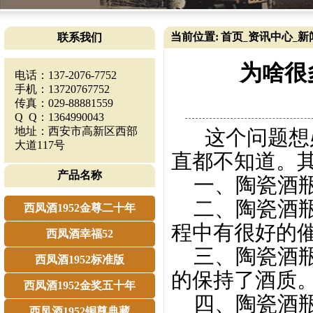
当前位置:
首页
资讯中心
新
联系我们
_
_
为啥很
电话：137-2076-7752
手机：13720767752
传真：029-88881559
Q Q：1364990043
地址：西安市高新区西部
这个问题想必
大道117号
直都不知道。
产品名称
一、陶瓷酒瓶
二、陶瓷酒瓶
西凤酒1952金尊二十年
程中有很好的
西凤酒幸福52
三、陶瓷酒瓶
西凤酒1952标准版
的保持了酒质
西凤酒1952金奖五十年
四、陶瓷酒瓶
西凤酒1952铜尊典藏