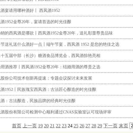
酒宴请用哪种酒好丨 西凤酒1952
酒1952金尊20年，宴请首选的时光佳酿
销的西凤酒是哪款丨西凤酒1952金尊20年，送礼彰显尊贵品味
节送礼送什么酒好一点丨端午节宴，西凤酒 1952 是您的绝佳之选
二十五届中部（长沙）糖酒食品博览会，西凤酒惊艳亮相
用酒推荐丨西凤酒1952金尊20年：结婚用酒的尊贵之选
凤股份公司技术创新再提速：专题会议探讨未来发展
酒1952丨民族瑰宝西凤酒：古法匠心酿造的时光佳酿
凤酒：古法酿造，民族品牌的经典时光佳酿
凤酒股份有限公司检测中心顺利通过CNAS实验室认可现场评审
首页
上一页
19
20
21
22
23
24
25
26
27
28
29
下一页
末页