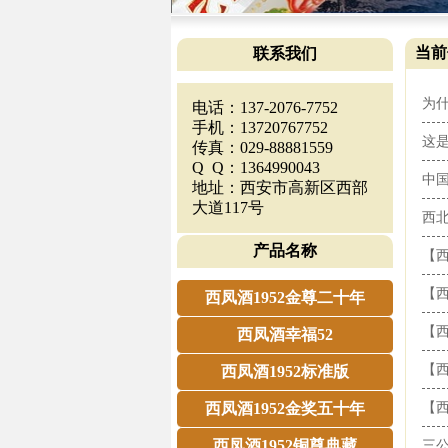
当前
联系我们
为
电话：137-2076-7752
手机：13720767752
这
传真：029-88881559
Q Q：1364990043
中
地址：西安市高新区西部
大道117号
西
产品名称
【西
【西
西凤酒1952金尊二十年
【
西凤酒幸福52
【西
西凤酒1952标准版
西凤酒1952金奖五十年
【西
西凤酒1952铜尊典藏
三