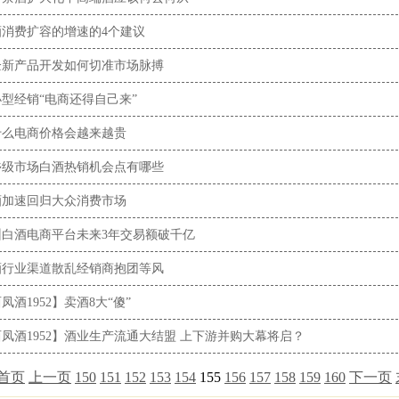
酒消费扩容的增速的4个建议
企新产品开发如何切准市场脉搏
型经销“电商还得自己来”
什么电商价格会越来越贵
乡级市场白酒热销机会点有哪些
酒加速回归大众消费市场
州白酒电商平台未来3年交易额破千亿
酒行业渠道散乱经销商抱团等风
凤酒1952】卖酒8大“傻”
凤酒1952】酒业生产流通大结盟 上下游并购大幕将启？
首页
上一页
150
151
152
153
154
155
156
157
158
159
160
下一页