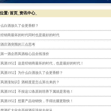
位置:
首页
资讯中心
_
_
什么白酒放久了会更香醇？
是经销商最坏的时代同时也是最好的时代
国酒庄酒突围的三点思考
北第一酒企西凤酒核心品全线涨价
凤酒1952】这是经销商最坏的时代，也是最好的时代！
凤酒1952】为什么白酒放久了会更香醇？
西凤酒涨知识】酒精度是怎么算出来的？
凤酒1952】不按这12条原则培养下属就是害他！
凤酒1952】想要产品动销快，手得比腿更勤快！
公禁酒扩大化中高端酒应该何去何从