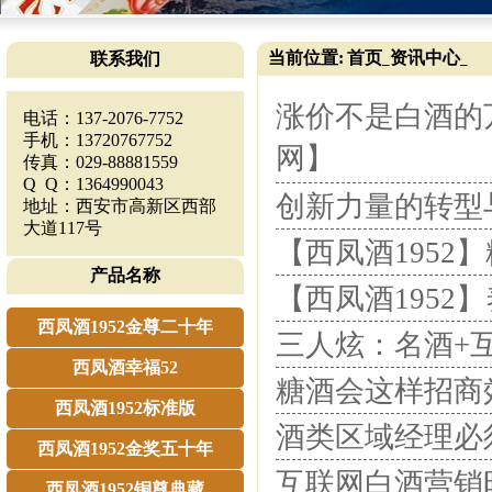
当前位置:
首页
资讯中心
联系我们
_
_
涨价不是白酒的万
电话：137-2076-7752
手机：13720767752
网】
传真：029-88881559
Q Q：1364990043
创新力量的转型
地址：西安市高新区西部
大道117号
【西凤酒1952
产品名称
【西凤酒195
西凤酒1952金尊二十年
三人炫：名酒+
西凤酒幸福52
糖酒会这样招商
西凤酒1952标准版
酒类区域经理必须
西凤酒1952金奖五十年
互联网白酒营销时
西凤酒1952铜尊典藏