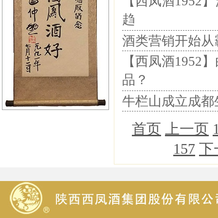
【西凤酒1952
趋
酒类营销开始从
【西凤酒195
品？
牛栏山成立成都
首页
上一页
157
下