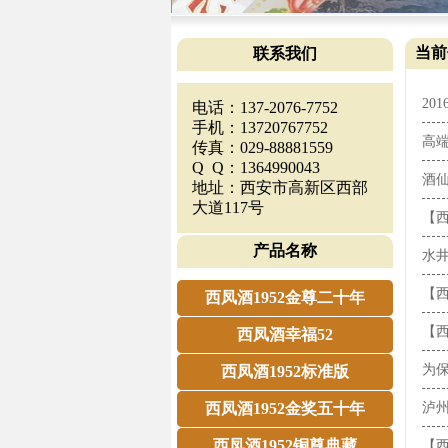
当前
联系我们
20
电话：137-2076-7752
手机：13720767752
高端
传真：029-88881559
Q Q：1364990043
酒仙
地址：西安市高新区西部
大道117号
【西
产品名称
水井
【西
西凤酒1952金尊二十年
【西
西凤酒幸福52
为保
西凤酒1952标准版
西凤酒1952金奖五十年
泸州
西凤酒1952铜尊典藏
【