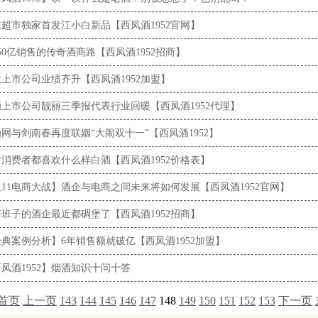
超市独家首发江小白新品【西凤酒1952官网】
50亿销售的传奇酒商路【西凤酒1952招商】
上市公司业绩齐升【西凤酒1952加盟】
上市公司靓丽三季报代表行业回暖【西凤酒1952代理】
网与剑南春再度联姻“大闹双十一”【西凤酒1952】
后消费者都喜欢什么样白酒【西凤酒1952价格表】
11电商大战】酒企与电商之间未来将如何发展【西凤酒1952官网】
班子的酒企最近都碉堡了【西凤酒1952招商】
典案例分析】6年销售额就破亿【西凤酒1952加盟】
凤酒1952】烟酒知识十问十答
首页
上一页
143
144
145
146
147
148
149
150
151
152
153
下一页