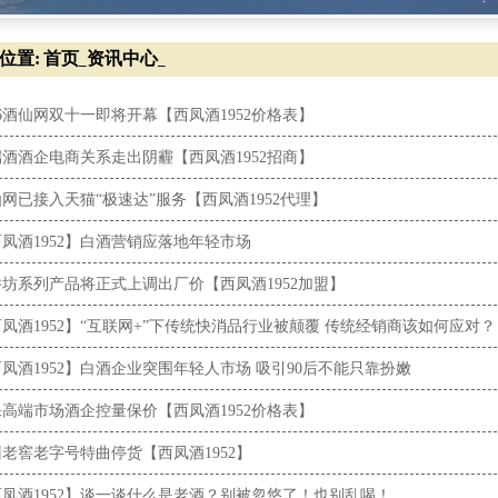
位置:
首页
资讯中心
_
_
16酒仙网双十一即将开幕【西凤酒1952价格表】
酒酒企电商关系走出阴霾【西凤酒1952招商】
网已接入天猫“极速达”服务【西凤酒1952代理】
凤酒1952】白酒营销应落地年轻市场
坊系列产品将正式上调出厂价【西凤酒1952加盟】
凤酒1952】“互联网+”下传统快消品行业被颠覆 传统经销商该如何应对？
凤酒1952】白酒企业突围年轻人市场 吸引90后不能只靠扮嫩
高端市场酒企控量保价【西凤酒1952价格表】
老窖老字号特曲停货【西凤酒1952】
西凤酒1952】谈一谈什么是老酒？别被忽悠了！也别乱喝！