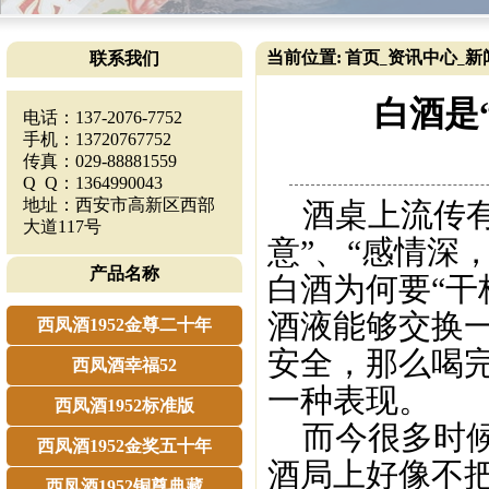
当前位置:
首页
资讯中心
新
联系我们
_
_
白酒是
电话：137-2076-7752
手机：13720767752
传真：029-88881559
Q Q：1364990043
地址：西安市高新区西部
酒桌上流传有
大道117号
意”、“感情深
产品名称
白酒为何要“干
酒液能够交换
西凤酒1952金尊二十年
安全，那么喝
西凤酒幸福52
一种表现。
西凤酒1952标准版
而今很多时候
西凤酒1952金奖五十年
酒局上好像不
西凤酒1952铜尊典藏