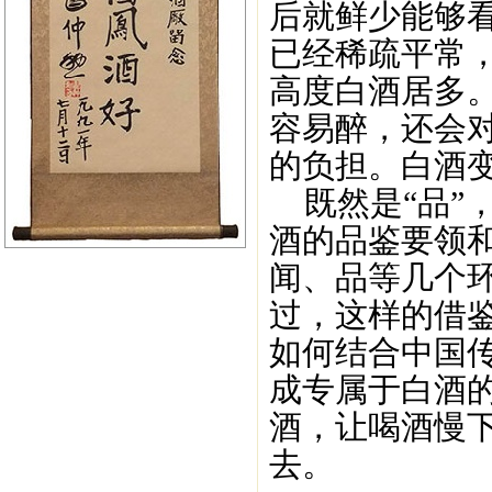
后就鲜少能够
已经稀疏平常，
高度白酒居多。
容易醉，还会
的负担。白酒变
既然是“品”
酒的品鉴要领
闻、品等几个
过，这样的借
如何结合中国
成专属于白酒
酒，让喝酒慢
去。