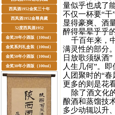
量似乎也成了能
西凤酒1952金奖三十年
不仅一杯要“干
西凤酒1952金尊典藏
显得豪爽、酒
52度西凤酒1952
醉得晕晕乎乎
金奖20年小酒版（100ml）
千百年来，中
金奖系列礼盒装（100ml）
满灵性的部分
日放歌须纵酒”
金奖50年小酒版（100ml）
人生几何”。即
金奖30年小酒版（100ml）
人团聚时的“春
更多的则是花
除了酒文化的
酿酒和蒸馏技
多少动辄以升