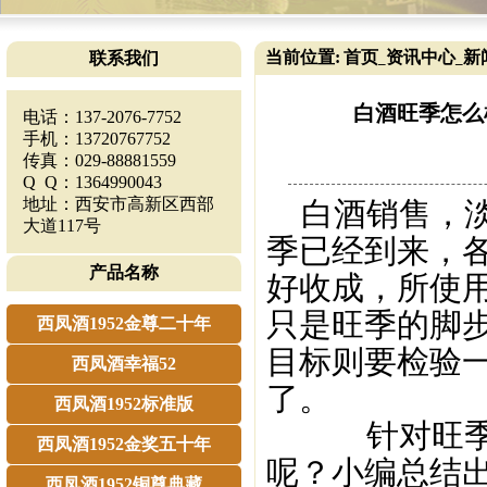
当前位置:
首页
资讯中心
新
联系我们
_
_
白酒旺季怎么
电话：137-2076-7752
手机：13720767752
传真：029-88881559
Q Q：1364990043
地址：西安市高新区西部
白酒销售，淡
大道117号
季已经到来，
产品名称
好收成，所使
只是旺季的脚
西凤酒1952金尊二十年
目标则要检验
西凤酒幸福52
了。
西凤酒1952标准版
针对旺季的
西凤酒1952金奖五十年
呢？小编总结
西凤酒1952铜尊典藏