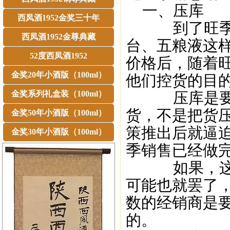
一、压库
西凤酒1952金奖三十年
到了旺季不
西凤酒1952金尊典藏
台、五粮液这
52度西凤酒1952
价格后，随着
金奖20年小酒版（100ml）
他们控货的目
金奖系列礼盒装（100ml）
压库是要压
货，不是把货
金奖50年小酒版（100ml）
策推出后就逼
金奖30年小酒版（100ml）
季销售已经做
如果，这个
可能也就罢了
数的经销商是
的。