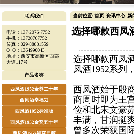
当前位置:
首页
资讯中心
新
联系我们
_
_
选择哪款西凤
电话：137-2076-7752
手机：13720767752
传真：029-88881559
Q Q：1364990043
地址：西安市高新区西部
选择哪款西凤
大道117号
凤酒1952系
产品名称
西凤酒始于殷商
西凤酒1952金尊二十年
商周时即为王
西凤酒幸福52
俭和北宋文豪
西凤酒1952标准版
丰满，甘润挺
西凤酒1952金奖五十年
曾多次荣获国
西凤酒1952铜尊典藏