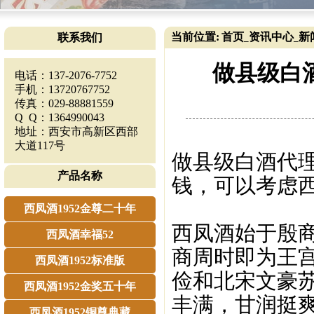
当前位置:
首页
资讯中心
新
联系我们
_
_
做县级白
电话：137-2076-7752
手机：13720767752
传真：029-88881559
Q Q：1364990043
地址：西安市高新区西部
大道117号
做县级白酒代
产品名称
钱，可以考虑西
西凤酒1952金尊二十年
西凤酒始于殷商
西凤酒幸福52
商周时即为王
西凤酒1952标准版
俭和北宋文豪
西凤酒1952金奖五十年
丰满，甘润挺
西凤酒1952铜尊典藏