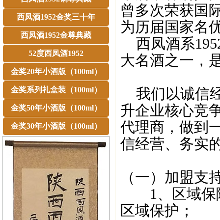
曾多次荣获国
西凤酒1952金奖三十年
为历届国家名
西凤酒1952金尊典藏
西凤酒系195
52度西凤酒1952
大名酒之一，
金奖20年小酒版（100ml）
金奖系列礼盒装（100ml）
我们以诚信经
升企业核心竞
金奖50年小酒版（100ml）
代理商，做到
金奖30年小酒版（100ml）
信经营、务实
（一）加盟支
1、区域保障
区域保护；