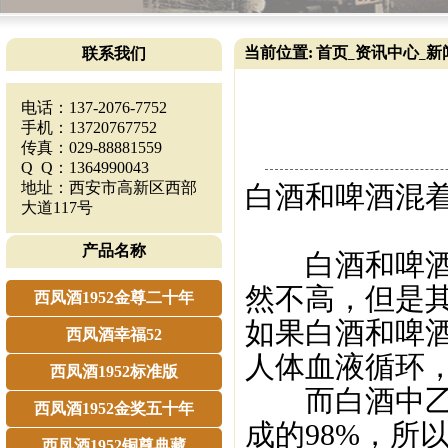
当前位置:
首页
资讯中心
新
联系我们
_
_
电话：137-2076-7752
手机：13720767752
传真：029-88881559
Q Q：1364990043
地址：西安市高新区西部
白酒和啤酒混
大道117号
产品名称
白酒和啤酒混
然不高，但是
西凤酒1952金尊二十年
如果白酒和啤
西凤酒幸福52
人体血液循环
西凤酒1952标准版
而白酒中乙醇
西凤酒1952金奖五十年
成的98%，所
西凤酒1952铜尊典藏