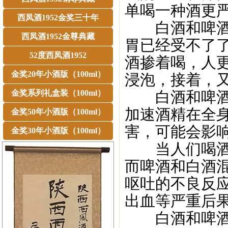
单喝一种酒更
西凤酒1952金奖三十年
白酒和啤酒混
西凤酒1952金尊典藏
胃已经受不了
52度西凤酒1952
酒掺着喝，人
金奖20年小酒版（100ml）
浸泡，接着，
金奖系列礼盒装（100ml）
白酒和啤酒混
加速酒精在全
金奖50年小酒版（100ml）
害，可能会影
金奖30年小酒版（100ml）
当人们喝酒喝
而啤酒和白酒
呕吐的不良反
出血等严重后
白酒和啤酒混