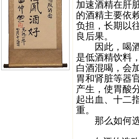
加速酒精在肝
的酒精主要依
负担，长期以
良后果。
因此，喝酒的
是低酒精饮料
白酒混喝，会
胃和肾脏等器
产生，使胃酸
起出血、十二
重。
那么如何选