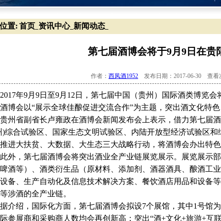
位置:
首页
资讯中心
新闻动态
_
_
_
第七届酒博会将于9月9日在贵
作者：
西凤酒1952
发布日期：2017-06-30 查
17年9月9日至9月12日，第七届中国（贵州）国际酒类博览
酒博会以“展示全球佳酿促进交流合作”为主题，突出酒文化特
州省副省长卢雍政在酒博会新闻发布会上表示，借力第七届酒
州)综合试验区、国家生态文明试验区、内陆开放型经济试验区
推进大扶贫、大数据、大生态三大战略行动，将酒博会办出特色
外，第七届酒博会将突出酒业全产业链展览展示。展览展示部
啤酒等）、酒类衍生品（原材料、添加剂、酒器酒具、酿酒工业
设备、生产自动化及信息技术解决方案、餐饮酒店用品和设备等
等涉酒的全产业链。
介绍，国际化方面，第七届酒博会拟设7个展馆，其中1号馆为
际参展商和采购商人数均会再创新高；突出“酒+文化+旅游+互