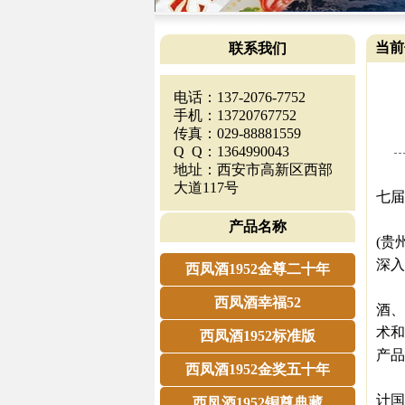
当前
联系我们
电话：137-2076-7752
手机：13720767752
传真：029-88881559
Q Q：1364990043
地址：西安市高新区西部
20
大道117号
七届
贵
产品名称
(贵
深入
西凤酒1952金尊二十年
此
西凤酒幸福52
酒、
术和
西凤酒1952标准版
产品
西凤酒1952金奖五十年
据
计国
西凤酒1952铜尊典藏