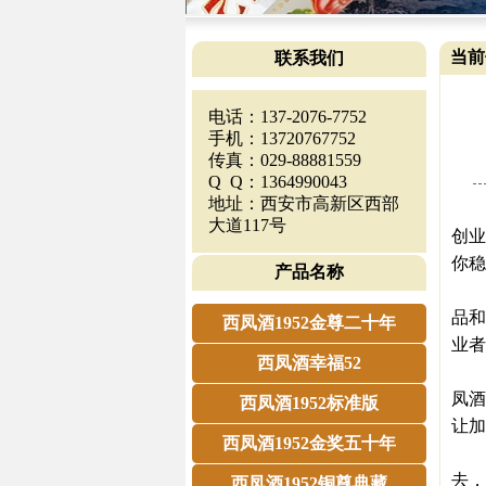
当前
联系我们
电话：137-2076-7752
手机：13720767752
传真：029-88881559
Q Q：1364990043
地址：西安市高新区西部
眼
大道117号
创业
你稳
产品名称
白酒
品和
西凤酒1952金尊二十年
业者
西凤酒幸福52
很
凤酒
西凤酒1952标准版
让加
西凤酒1952金奖五十年
这
去，
西凤酒1952铜尊典藏