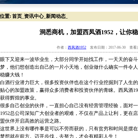
位置:
首页
资讯中心
新闻动态
_
_
_
洞悉商机，加盟西凤酒1952，让你
作者：
西凤酒1952
发布日期：2017-06-30 查
下又迎来一波毕业生，大部分同学开始找工作，一天天的奋斗
梦，他们想创造出自己的一片小天地，创业做什么确实一件令人忧
稳赚大钱！
行业潜力巨大，很多投资伙伴也在这个行业挖掘到了人生的第一
贴心的加盟政策，赢得众多消费者和投资伙伴的青睐。西凤酒19
获得辉煌的事业。
多自己创业的伙伴，一直担心自己没有经营管理经验，面对一
1952总公司深知广大创业者的艰难，不仅在产品上让利，更在
盟伙伴开启高效的运营之路。
世界上没有哪件事是可以不劳而获的，只有贫穷和时间是摆在
梦想就在前方。迈开步伐，去努力，才会有精彩人生！