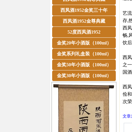
西凤
西凤酒1952金奖三十年
艺流
存,
西凤酒1952金尊典藏
西凤
52度西凤酒1952
畅,
饮后
金奖20年小酒版（100ml）
金奖系列礼盒装（100ml）
西凤
金奖50年小酒版（100ml）
之一
国酒
金奖30年小酒版（100ml）
西凤
俭和
次荣
文章来