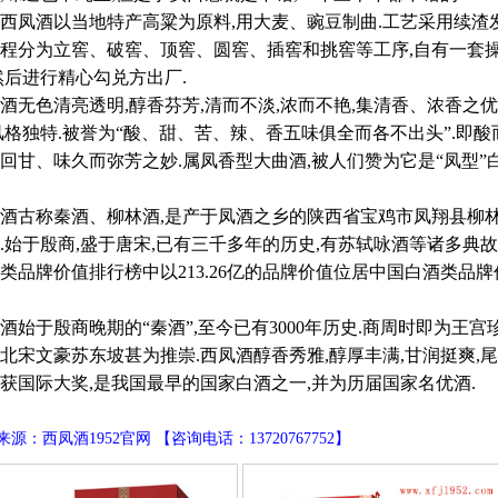
酒以当地特产高粱为原料,用大麦、豌豆制曲.工艺采用续渣发
程分为立窖、破窖、顶窖、圆窖、插窖和挑窖等工序,自有一套操
然后进行精心勾兑方出厂.
酒无色清亮透明,醇香芬芳,清而不淡,浓而不艳,集清香、浓香之
风格独特.被誉为“酸、甜、苦、辣、香五味俱全而各不出头”.即酸而
回甘、味久而弥芳之妙.属凤香型大曲酒,被人们赞为它是“凤型”
酒古称秦酒、柳林酒,是产于凤酒之乡的陕西省宝鸡市凤翔县柳
.始于殷商,盛于唐宋,已有三千多年的历史,有苏轼咏酒等诸多典故,文
类品牌价值排行榜中以213.26亿的品牌价值位居中国白酒类品牌
酒始于殷商晚期的“秦酒”,至今已有3000年历史.商周时即为王
北宋文豪苏东坡甚为推崇.西凤酒醇香秀雅,醇厚丰满,甘润挺爽,
获国际大奖,是我国最早的国家白酒之一,并为历届国家名优酒.
源：西凤酒1952官网 【咨询电话：13720767752】