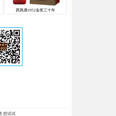
西凤酒1952金奖三十年
错 想试试