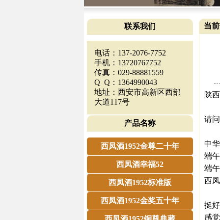
当前
联系我们
电话：137-2076-7752
手机：13720767752
传真：029-88881559
Q Q：1364990043
地址：西安市高新区西部
陕西
大道117号
请问
产品名称
中华
西凤酒1952金尊二十年
端午
西凤酒幸福52
端午
西凤
西凤酒1952标准版
西凤酒1952金奖五十年
挺好
感觉
西凤酒1952铜尊典藏