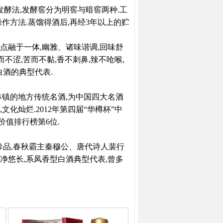
酵法,发酵窖分为明窖与暗窖两种.工
作方法.蒸馏得酒后,再经3年以上的贮
优点融于一体,幽雅、诸味谐调,回味舒
不涩,苦而不黏,香不刺鼻,辣不呛喉,
白酒的典型代表.
林镇的地方传统名酒,为中国四大名酒
化灿烂.2012年第四届“华樽杯”中
价值排行榜第6位.
宫珍品,春秋霸主秦穆公、唐代诗人裴行
尾净悠长,系凤香型白酒典型代表,曾多