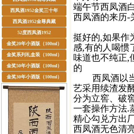
端午节西凤酒白
西凤酒1952金奖三十年
西凤酒的来历-
西凤酒1952金尊典藏
52度西凤酒1952
挺好的,如果作
金奖20年小酒版（100ml）
感,有的人喝惯
金奖系列礼盒装（100ml）
味道也不纯正,
的
金奖50年小酒版（100ml）
西凤酒以当地
金奖30年小酒版（100ml）
艺采用续渣发酵
分为立窖、破
一套操作方法.
精心勾兑方出厂
西凤酒无色清亮