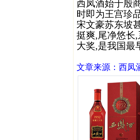
西凤酒始于殷商晚
时即为王宫珍
宋文豪苏东坡甚
挺爽,尾净悠长
大奖,是我国最
文章来源：西凤酒1