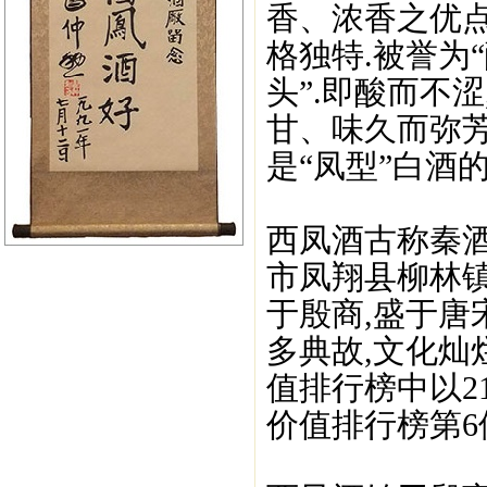
香、浓香之优点
格独特.被誉为
头”.即酸而不涩
甘、味久而弥芳
是“凤型”白酒
西凤酒古称秦
市凤翔县柳林镇
于殷商,盛于唐
多典故,文化灿烂
值排行榜中以2
价值排行榜第6