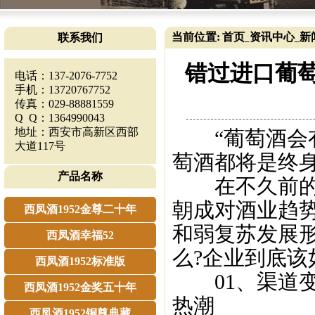
当前位置:
首页
资讯中心
新
联系我们
_
_
错过进口葡萄
电话：137-2076-7752
手机：13720767752
传真：029-88881559
Q Q：1364990043
地址：西安市高新区西部
“葡萄酒会有
大道117号
萄酒都将是终
产品名称
在不久前的成
朝成对酒业趋
西凤酒1952金尊二十年
和弱复苏发展
西凤酒幸福52
么?企业到底该
西凤酒1952标准版
01、渠道变
西凤酒1952金奖五十年
热潮
西凤酒1952铜尊典藏