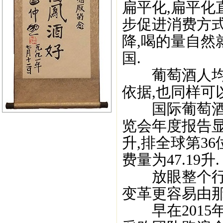
扁平化,扁平化
步促进消费方式
降,喝的量自然
国.
葡萄酒人均消
依据,也同样可
国际葡萄酒权
览会年度报告显示
升,排全球第3
费量为47.19升.
放眼整个行业
变革更容易由那
早在2015年