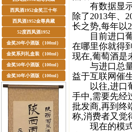
有数据显示,从
西凤酒1952金奖三十年
除了2013年、
西凤酒1952金尊典藏
长之势,每年以2
52度西凤酒1952
目前进口葡萄
金奖20年小酒版（100ml）
在哪里你就得到
金奖系列礼盒装（100ml）
现在,葡萄酒是未
与进口总量攀
金奖50年小酒版（100ml）
益于互联网催生
金奖30年小酒版（100ml）
以往,进口葡
手中,需要先经
批发商,再到终
称,消费者又觉
现在的模式彻