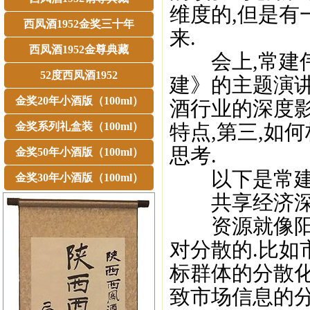
维度的,但是有
西凤酒1952金奖三十年
来.
西凤酒1952金尊典藏
会上,常建伟
52度西凤酒1952
建》的主题演讲
金奖20年小酒版（100ml）
酒行业的深度
金奖系列礼盒装（100ml）
特点,第三,如
思考.
金奖50年小酒版（100ml）
以下是常建伟
金奖30年小酒版（100ml）
共享经济深
资源就像阳光
对分散的.比如
标群体的分散
致市场信息的