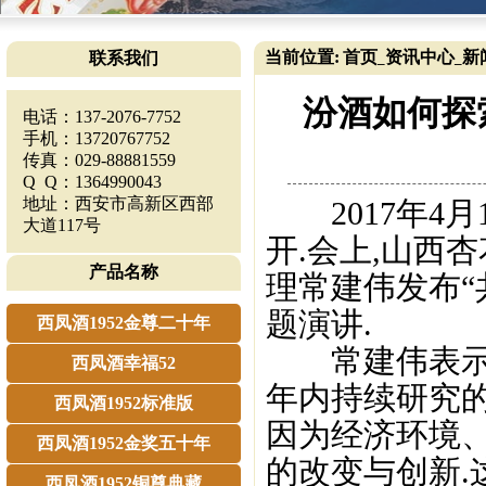
当前位置:
首页
资讯中心
新
联系我们
_
_
汾酒如何探
电话：137-2076-7752
手机：13720767752
传真：029-88881559
Q Q：1364990043
地址：西安市高新区西部
2017年4月
大道117号
开.会上,山西
产品名称
理常建伟发布“
题演讲.
西凤酒1952金尊二十年
常建伟表示,
西凤酒幸福52
年内持续研究的
西凤酒1952标准版
因为经济环境
西凤酒1952金奖五十年
的改变与创新.
西凤酒1952铜尊典藏