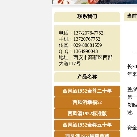
当前
联系我们
电话：137-2076-7752
手机：13720767752
传真：029-88881559
Q Q：1364990043
地址：西安市高新区西部
今日
大道117号
长3
年来
产品名称
20
整,
西凤酒1952金尊二十年
第一
西凤酒幸福52
货|
述.
西凤酒1952标准版
在
西凤酒1952金奖五十年
资金
㊣西
西凤酒1952铜尊典藏