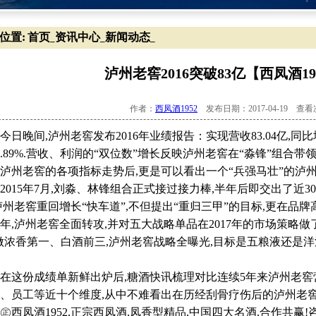
位置:
首页
资讯中心
新闻动态
_
_
_
泸州老窖2016突破83亿【西凤酒1
作者：
西凤酒1952
发布日期：2017-04-19 查
晚间,泸州老窖发布2016年业绩报告：实现营收83.04亿,同比增长2
0.89%.营收、利润的“双位数”增长反映泸州老窖在“淼锋”组合
泸州老窖的各项指标走势后,更是可以看出一个“兵强马壮”的泸州
15年7月,刘淼、林锋组合正式接过接力棒,半年后即交出了近30
泸州老窖重回增长“快车道”,不但提出“重归三甲”的目标,更在品牌
年,泸州老窖全面转攻,并对五大战略单品在2017年的市场策略
|做浓香第一、白酒前三,泸州老窖战略全曝光,目标是五粮液还是
这份成绩单新鲜出炉后,糖酒快讯梳理对比连续5年来泸州老窖
、员工等近十个维度,从中不难看出在历经刮骨疗伤后的泸州老窖
凤酒1952,正宗西凤酒,凤香型精品,中国四大名酒,合作共赢!咨询电话