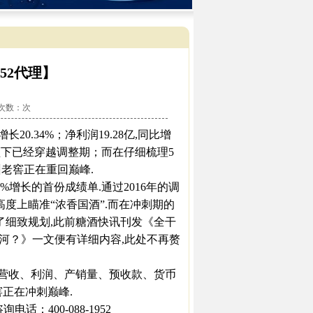
952代理】
看次数：
次
0.34%；净利润19.28亿,同比增
带领下已经穿越调整期；而在仔细梳理5
老窖正在重回巅峰.
%增长的首份成绩单.通过2016年的调
高度上瞄准“浓香国酒”.而在冲刺期的
做了细致规划,此前糖酒快讯刊发《全干
洋河？》一文便有详细内容,此处不再赘
营收、利润、产销量、预收款、货币
正在冲刺巅峰.
：400-088-1952