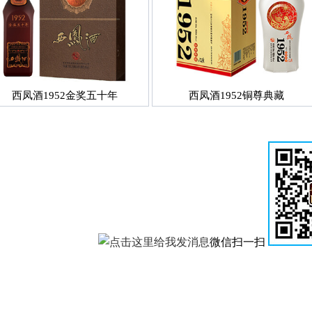
西凤酒1952金奖五十年
西凤酒1952铜尊典藏
微信扫一扫