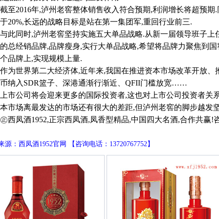
2016年,泸州老窖整体销售收入符合预期,利润增长将超预期.
于20%,长远的战略目标是站在第一集团军,重回行业前三.
同时,泸州老窖坚持实施五大单品战略.从新一届领导班子上任
的总经销品牌,品牌瘦身,实行大单品战略,希望将品牌力聚焦到国
个品牌上,实现规模上量.
世界第二大经济体,近年来,我国在推进资本市场改革开放、推
币纳入SDR篮子、深港通渐行渐近、QFII门槛放宽……
市公司将会迎来更多的国际投资者,这也对上市公司投资者关系
本市场离最发达的市场还有很大的差距,但泸州老窖的脚步越发
凤酒1952,正宗西凤酒,凤香型精品,中国四大名酒,合作共赢!咨询电话
源：西凤酒1952官网 【咨询电话：13720767752】