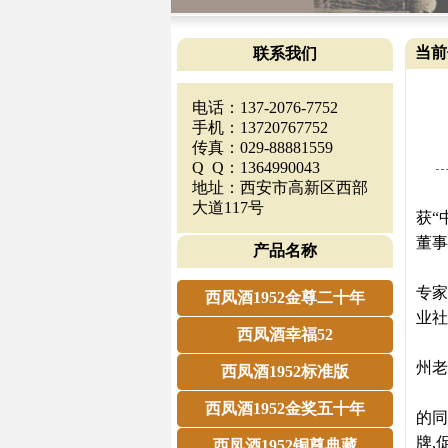
当前
联系我们
电话：137-2076-7752
手机：13720767752
传真：029-88881559
Q Q：1364990043
地址：西安市高新区西部
近
大道117号
获“
董事
产品名称
作
专家
西凤酒1952金尊二十年
业社
西凤酒幸福52
本
州老
西凤酒1952标准版
一方
西凤酒1952金奖五十年
的同
牌,
西凤酒1952铜尊典藏