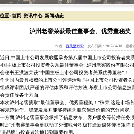
位置:
首页
资讯中心
新闻动态
_
_
_
泸州老窖荣获最佳董事会、优秀董秘奖【
作者：
西凤酒1952
发布日期：2017-04-18 查
日,中国上市公司发展联盟承办第八届中国上市公司投资者关系
中国主板上市公司投资者关系最佳董事会”,泸州老窖股份有限公
会秘书王洪波荣获“中国主板上市公司投资者关系优秀董秘”！
为国内最具权威的上市公司评选活动,“中国上市公司投资者关
组成评审团,以严谨的评估体系和评估方法,考察上市公司信息
会责任等各个方面.
次泸州老窖摘取“最佳董事会、优秀董秘奖！”殊荣,这是市场
窖规范运作、稳健发展并能够持续为股东创造价值的充分肯定.
面,泸州老窖董事会承担了信息发布、客户服务等传播任务,另
时,泸州老窖董事会更联动了外部账号积极打造新媒体传播矩阵,
促进品牌与投资者沟通起到重要作用.