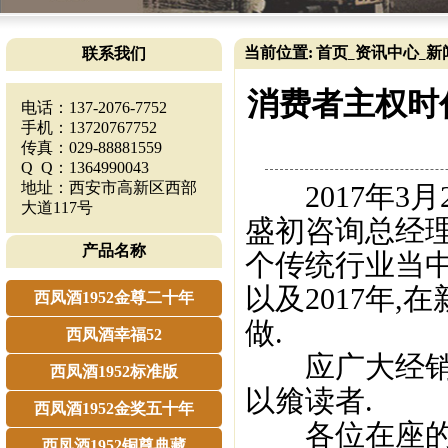
当前位置:
首页
资讯中心
新
联系我们
_
_
消费者主权时
电话：137-2076-7752
手机：13720767752
传真：029-88881559
Q Q：1364990043
地址：西安市高新区西部
2017年3月2
大道117号
盛初咨询总经
产品名称
个传统行业当中
以及2017年
西凤酒1952金尊二十年
做.
西凤酒幸福52
应广大经销商
西凤酒1952标准版
以飨读者.
西凤酒1952金奖五十年
各位在座的领
西凤酒1952铜尊典藏