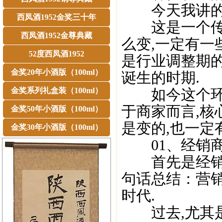
今天我讲的题
西凤酒1952金奖三十年
这是一个传统
西凤酒1952金尊典藏
么变,一定有一些
52度西凤酒1952
是行业调整期
金奖20年小酒版（100ml）
诞生的时期.
金奖系列礼盒装（100ml）
如今这个环境
于商家而言,核
金奖50年小酒版（100ml）
是变的,也一定
金奖30年小酒版（100ml）
01、经销商
首先是经销商
句话总结：营
时代.
过去,尤其是