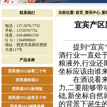
当前位置:
首页
资讯中心
新
联系我们
_
_
宜宾产区
电话：137-2076-7752
手机：13720767752
传真：029-88881559
Q Q：1364990043
地址：西安市高新区西部
提到“宜宾”
大道117号
酒行业一直处于
产品名称
粮液外,行业还
坐标应该由谁来
西凤酒1952金尊二十年
在酒说看来,
西凤酒幸福52
力,二要能够带
西凤酒1952标准版
础,新坐标自然
西凤酒1952金奖五十年
的背景下诞生的
西凤酒1952铜尊典藏