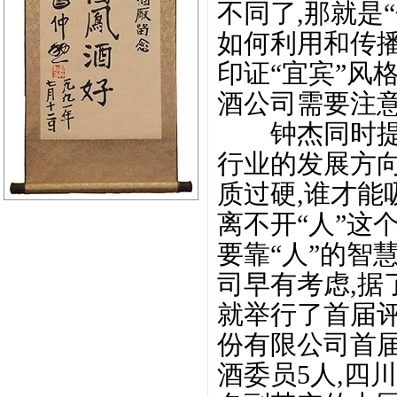
不同了,那就是
如何利用和传播
印证“宜宾”风
酒公司需要注意
钟杰同时提到
行业的发展方向
质过硬,谁才能
离不开“人”这
要靠“人”的智
司早有考虑,据了
就举行了首届评
份有限公司首届
酒委员5人,四