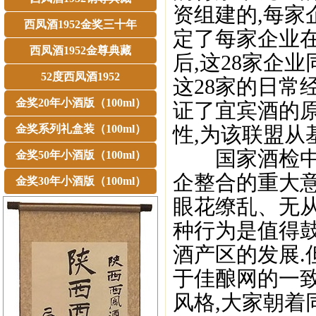
资组建的,每家企
西凤酒1952金奖三十年
定了每家企业
西凤酒1952金尊典藏
后,这28家企
52度西凤酒1952
这28家的日常
金奖20年小酒版（100ml）
证了宜宾酒的原
金奖系列礼盒装（100ml）
性,为该联盟从
国家酒检中心
金奖50年小酒版（100ml）
企整合的重大
金奖30年小酒版（100ml）
眼花缭乱、无从
种行为是值得鼓
酒产区的发展.
于佳酿网的一
风格,大家朝着