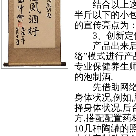
结合以上这些
半斤以下的小包
的宣传亮点为：
3、创新定位
产品出来后,
络”模式进行产
专业保健养生
的泡制酒.
先借助网络,
身体状况,例如
择身体状况,后
方,搭配配置药
10几种陶罐的