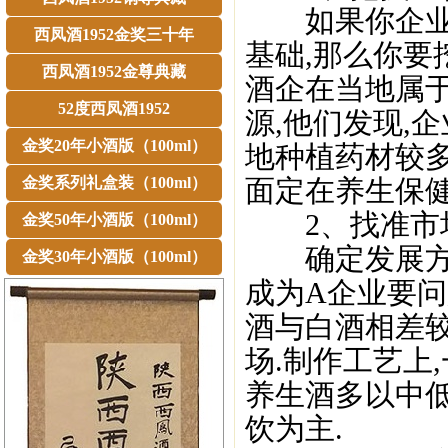
如果你企业一
西凤酒1952金奖三十年
基础,那么你要
西凤酒1952金尊典藏
酒企在当地属于
52度西凤酒1952
源,他们发现,
金奖20年小酒版（100ml）
地种植药材较多
金奖系列礼盒装（100ml）
面定在养生保健
2、找准市
金奖50年小酒版（100ml）
确定发展方向
金奖30年小酒版（100ml）
成为A企业要问
酒与白酒相差较
场.制作工艺上
养生酒多以中低
饮为主.