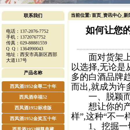
当前位置:
首页
资讯中心
新
联系我们
_
_
如何让您的
电话：137-2076-7752
手机：13720767752
传真：029-88881559
Q Q：1364990043
地址：西安市高新区西部
面对货架上琳
大道117号
以选择,无论是
产品名称
多的白酒品牌
而出,就成为许
西凤酒1952金尊二十年
一、脱颖而出
西凤酒幸福52
想让你的产品
西凤酒1952标准版
样”,这种“不一
西凤酒1952金奖五十年
1、挖掘一切
西凤酒1952铜尊典藏