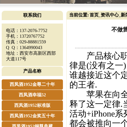
当前位置:
首页
资讯中心
新
联系我们
_
_
不做营
电话：137-2076-7752
手机：13720767752
传真：029-88881559
Q Q：1364990043
地址：西安市高新区西部
产品核心职能
大道117号
律是(没有之一
产品名称
谁越接近这个定
的王者.
西凤酒1952金尊二十年
苹果在向全球
西凤酒幸福52
释了这一定律.
西凤酒1952标准版
活动+iPho
西凤酒1952金奖五十年
都会被推向一个
西凤酒1952铜尊典藏