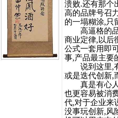
溃败.还有那个
高的品牌号召
的一塌糊涂,只
高逼格的品牌
商业定律,以后
公式一套用即可
事,产品最主要
说到这里,有
或是迭代创新,
真是有心人,
也更容易被消费
代,对于企业来
没事玩创新,风