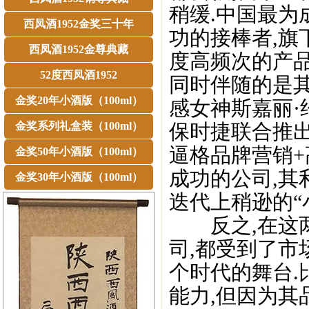
稍缓.中国最
西凤酒1952金奖三十年
功的接棒者,旗
西凤酒1952金尊典藏
度高频次的产品
52度西凤酒1952
同时伴随的是
金奖20年小酒版（100ml）
感女神斯嘉丽·
金奖系列礼盒装（100ml）
保时捷联合推
逼格品牌营销+
金奖50年小酒版（100ml）
成功的公司,其
金奖30年小酒版（100ml）
迭代上稍逊的“
反之,在这两
司,都受到了市
个时代的舞台.
能力,但因为其