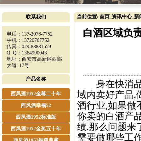
当前位置:
首页
资讯中心
新
联系我们
_
_
白酒区域负责
电话：137-2076-7752
手机：13720767752
传真：029-88881559
Q Q：1364990043
地址：西安市高新区西部
大道117号
产品名称
身在快消品行
域内卖好产品,
西凤酒1952金尊二十年
酒行业,如果做
西凤酒幸福52
你卖的白酒产
西凤酒1952标准版
绩.那么问题来
西凤酒1952金奖五十年
需要做哪些工作
西凤酒1952铜尊典藏