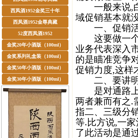
一般来说,白
西凤酒1952金奖三十年
域促销基本就没
西凤酒1952金尊典藏
一、促销活
52度西凤酒1952
这要做一个比
金奖20年小酒版（100ml）
业务代表深入市
金奖系列礼盒装（100ml）
的是瞄准竞争
促销力度,这样
金奖50年小酒版（100ml）
二、要讲明
金奖30年小酒版（100ml）
是对通路上渠
两者兼而有之.
指二、三级分
等.比方说,一
了此活动是通过