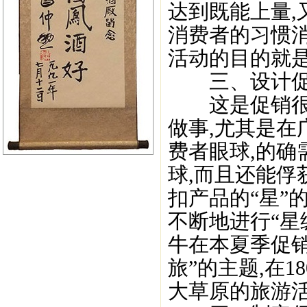
达到既能上量,
消费者的习惯消
活动的目的就是
三、设计促
这是促销很关
做事,尤其是在
费者眼球,的确
球,而且还能俘
扣产品的“星”
不断地进行“星
牛在本夏季促销
旅”的主题,在1
大草原的旅游活