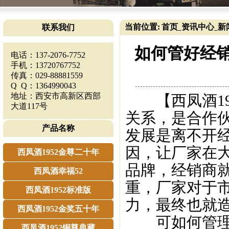
当前位置:
首页
资讯中心
新
联系我们
_
_
如何管好经销
电话：137-2076-7752
手机：13720767752
传真：029-88881559
Q Q：1364990043
地址：西安市高新区西部
【西凤酒19
大道117号
关系，是合作
产品名称
发展是离不开
因，让厂家在
西凤酒1952金尊二十年
品牌，经销商
西凤酒幸福52
重，厂家对于
西凤酒1952标准版
力，最终也就
西凤酒1952金奖五十年
可如何管理经
西凤酒1952铜尊典藏