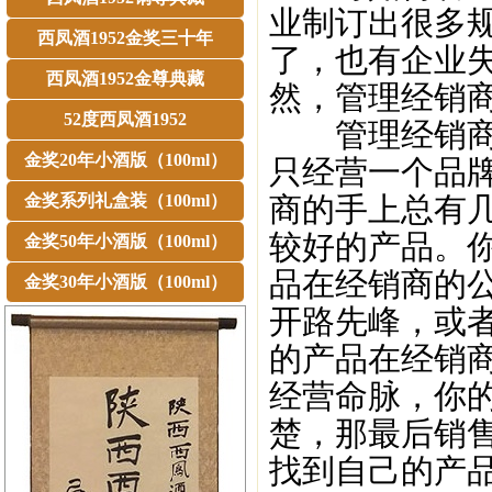
业制订出很多
西凤酒1952金奖三十年
了，也有企业
西凤酒1952金尊典藏
然，管理经销
52度西凤酒1952
管理经销商，
金奖20年小酒版（100ml）
只经营一个品
金奖系列礼盒装（100ml）
商的手上总有
较好的产品。
金奖50年小酒版（100ml）
品在经销商的
金奖30年小酒版（100ml）
开路先峰，或
的产品在经销
经营命脉，你
楚，那最后销
找到自己的产