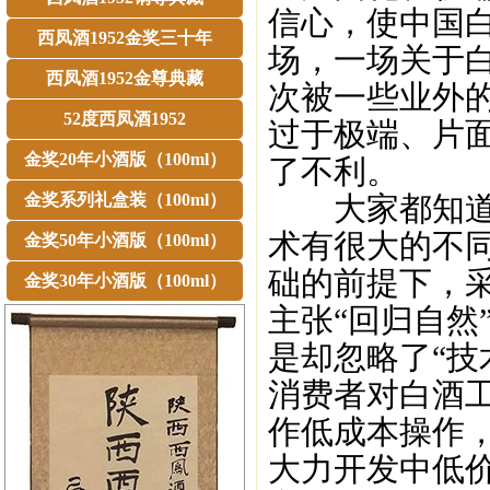
信心，使中国白
西凤酒1952金奖三十年
场，一场关于
西凤酒1952金尊典藏
次被一些业外
52度西凤酒1952
过于极端、片
金奖20年小酒版（100ml）
了不利。
金奖系列礼盒装（100ml）
大家都知道，
术有很大的不
金奖50年小酒版（100ml）
础的前提下，
金奖30年小酒版（100ml）
主张“回归自然
是却忽略了“技
消费者对白酒
作低成本操作
大力开发中低