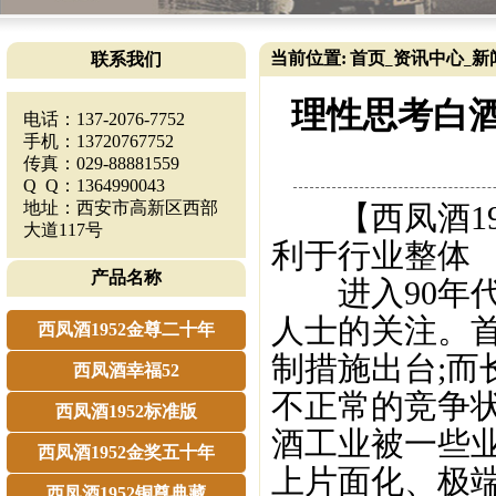
当前位置:
首页
资讯中心
新
联系我们
_
_
理性思考白酒
电话：137-2076-7752
手机：13720767752
传真：029-88881559
Q Q：1364990043
地址：西安市高新区西部
【西凤酒19
大道117号
利于行业整体
产品名称
进入90年代
人士的关注。
西凤酒1952金尊二十年
制措施出台;
西凤酒幸福52
不正常的竞争
西凤酒1952标准版
酒工业被一些业
西凤酒1952金奖五十年
上片面化、极
西凤酒1952铜尊典藏