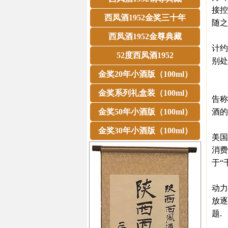
接控
西凤酒1952金奖三十年
随之
但与
西凤酒1952金尊典藏
计约
52度西凤酒1952
别处
研
金奖20年小酒版（100ml）
近日
金奖系列礼盒装（100ml）
告称
金奖50年小酒版（100ml）
酒的
报告
金奖30年小酒版（100ml）
美国
消费
于“
值得
动力
放逐
题.
㊣西