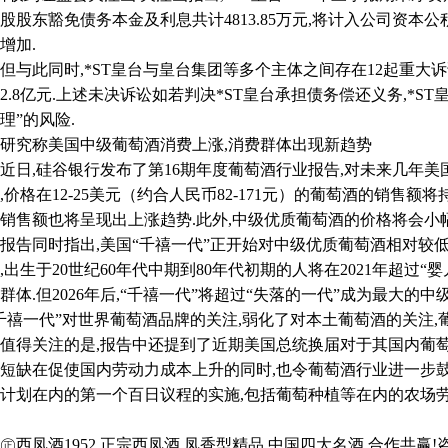
股股东豁免债务本金及利息共计4813.85万元,将计入公司资本公
增加.
此同时,*ST皇台与皇台集团等多个主体之间存在12起重大诉
2.8亿元.上述未决诉讼如若判决*ST皇台承担债务偿还义务,*S
理”的风险.
究称美国中级葡萄酒消费上涨,消费群体出现新趋势
,硅谷银行发布了第16期年度葡萄酒行业报告,对未来几年美
,价格在12-25美元（约合人民币82-171元）的葡萄酒的销售额
销售额也将呈现出上涨趋势.此外,中级优质葡萄酒的价格将会小幅上涨
同时指出,美国“千禧一代”正开始对中级优质葡萄酒相对较低
,出生于20世纪60年代中期到80年代初期的人将在2021年超过
群体.但2026年后,“千禧一代”将超过“失落的一代”成为最大的
千禧一代”对世界葡萄酒品牌的关注,弱化了对本土葡萄酒的关注,
关注的是,报告中还提到了近期美国总统换届对于其国内葡萄酒
短缺在促使国内劳动力成本上升的同时,也令葡萄酒行业进一步鼓
计划在内的第一个百日议程的实施,包括葡萄种植等在内的农场
凤酒1952,正宗西凤酒,凤香型精品,中国四大名酒,合作共赢!咨询电话