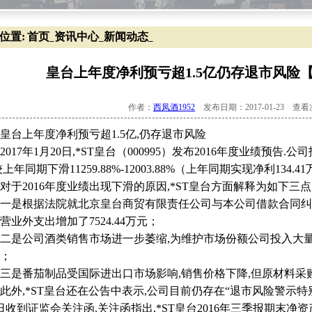
位置:
首页
资讯中心
新闻动态
_
_
_
皇台上年度净利预亏超1.5亿仍存退市风险【
作者：
西凤酒1952
发布日期：2017-01-23 查
上年度净利预亏超1.5亿,仍存退市风险
17年1月20日,*ST皇台（000995）发布2016年度业绩预告.公
较上年同期下滑11259.88%-12003.88%（上年同期实现净利134.41
2016年度业绩出现下滑的原因,*ST皇台方面解释为如下三
是根据法院就北京皇台商贸有限责任公司与本公司借款合同纠纷
营业外支出增加了7524.44万元；
是公司酒类销售市场进一步萎缩,为维护市场份额公司投入大量
；
番茄制品受国际进出口市场影响,销售价格下降,但原材料采购
,*ST皇台还在公告中表示,公司目前仍存在“退市风险警示特别处
日收到证监会关注函.关注函指出,*ST皇台2016年三季报期末净资