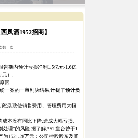
西凤酒1952招商】
看次数：
次
司报告期内预计亏损净利1.5亿元-1.6亿
万元）.
点原因：
一案的一审判决结果,计提了预计负
资源,致使销售费用、管理费用大幅
成本没有同比下降,造成大幅亏损.
理”的风险.据了解,*ST皇台曾于1
产为1521.28万元；公司控股股东及间