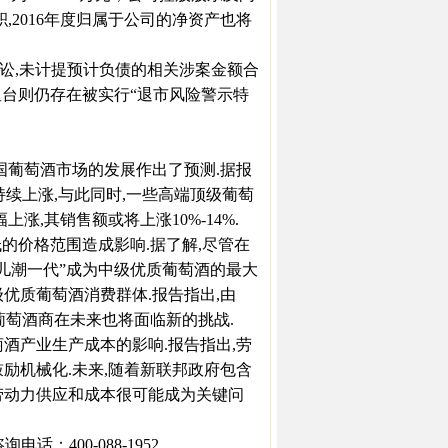
积,2016年度归属于公司的净资产也将
讼,未计提预计负债的相关涉案金额合
T皇台则仍存在被实行“退市风险警示特
国葡萄酒市场的发展作出了预测.据报
将持续上涨,与此同时,一些高端顶级葡萄
,其销售额或将上涨10%-14%.
的价格范围造成影响.据了解,尽管在
“婴儿潮一代”成为中级优质葡萄酒的最大
中级优质葡萄酒消费群体.报告指出,由
葡萄酒商在未来也将面临新的挑战.
产业生产成本的影响.报告指出,劳
励机械化.未来,随着新联邦政府包含
劳动力供应和成本很可能成为关键问
：400-088-1952