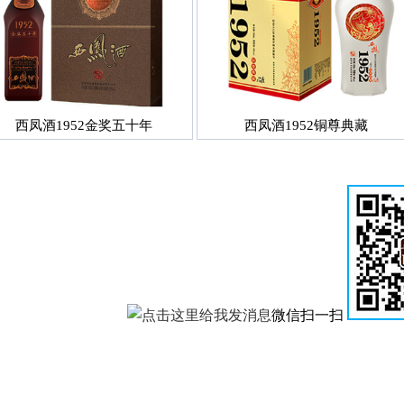
西凤酒1952金奖五十年
西凤酒1952铜尊典藏
微信扫一扫