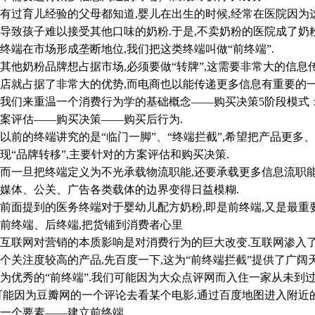
育儿经验的父母都知道,婴儿在出生的时候,经常在医院因为这
导致孩子难以接受其他口味的奶粉.于是,不卖奶粉的医院成了奶
终端在市场形成垄断地位,我们把这类终端叫做“前终端”.
奶粉品牌想占据市场,必须要做“转牌”,这需要非常大的信息传
店就占据了非常大的优势,而电商也以能传递更多信息有重要的一
们来重温一个消费行为学的基础概念——购买决策5阶段模式：
案评估——购买决策——购买后行为.
的终端讲究的是“临门一脚”、“终端拦截”,希望把产品更多、
现“品牌转移”,主要针对的方案评估和购买决策.
旦把终端定义为不光承载物流职能,还要承载更多信息流职能.
媒体、公关、广告各类载体的边界变得日益模糊.
提到的医务终端对于婴幼儿配方奶粉,即是前终端,又是最重要
终端、后终端,把货铺到消费者心里
网对营销的本质影响是对消费行为的巨大改变.互联网渗入了购
个关注度较高的产品,先百度一下,这为“前终端拦截”提供了广阔
为优秀的“前终端”.我们可能因为大众点评网而入住一家从未到
可能因为豆瓣网的一个评论去看某个电影,通过百度地图进入附近
一个要素——建立前终端.