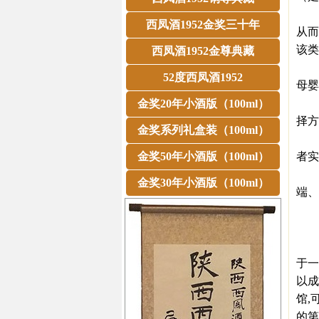
有过
西凤酒1952金奖三十年
从而
该类
西凤酒1952金尊典藏
其他
52度西凤酒1952
母婴
我
金奖20年小酒版（100ml）
择方
金奖系列礼盒装（100ml）
以前
金奖50年小酒版（100ml）
者实
而一
金奖30年小酒版（100ml）
端、
前面
前
互联
于一
以成
馆,
的第