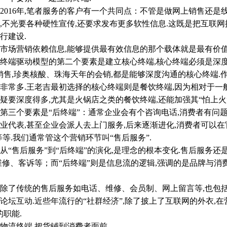
16年,笔者服务的客户有一个共同点：不管是做网上销售还是
,不光要各种硬性宣传,还要求发布更多软性信息.这既是把互联
行建设.
场营销依赖信息,能够提供最有效信息的那个载体就是最有价值
驱动模型的第二个要素是建立核心终端,核心终端必须是深度终
销售,珍奥核酸、珠海天年的会销,都是能够深度沟通的核心终端.
非常多.王老吉最初选择的核心终端则是餐饮终端,因为相对于一
疑要深度得多,尤其是火锅店之类的餐饮终端,还能加强其“怕上火
个要素是“后终端”：通常企业会有个咨询电话,消费者有问题
业代表,甚至企业会派人去上门服务,后来逐渐进化,消费者可以在
等等.我们通常管这个营销环节叫“售后服务”.
售后服务”到“后终端”的演化,是理念的根本变化.售后服务还是
维修、客诉等；而“后终端”则是信息流的逻辑,强调的是品牌与消
了传统的售后服务如电话、维修、会员制、网上留言等,也包括
论坛互动.近些年流行的“社群经济”,除了披上了互联网的外衣,
的职能.
流终端,把货铺到消费者面前