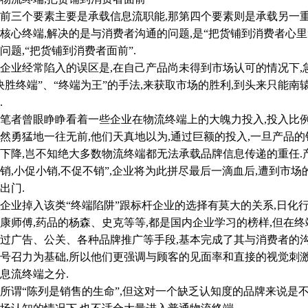
三个要素主要是承载信息流职能,那第四个要素则是承载另一重
核心终端,解决的是与消费者沟通的问题,是“把货铺到消费者心里
问题,“把货铺到消费者面前”.
经常陷入的误区是,在自己产品尚未得到市场认可的情况下,急
决胜终端”、“终端为王”的手法,来获取市场的胜利,到头来只能南辕
.
曾眼睁睁看着一些企业在物流终端上的大魄力投入,投入比例达到
然勇猛地一往无前,他们天真地以为,通过巨额的投入,一旦产品
下降,岂不知绝大多数物流终端都无法承载品牌信息传递的重任.
销,小促小销,不促不销”,企业将为此拼尽最后一滴血后,遭到市
出门.
掉入该类“终端陷阱”跟标杆企业的选择有莫大的关系,日化行
康师傅,药品的杨森、史克等等,都是国内企业学习的榜样,但在
过广告、公关、各种品牌推广等手段,基本完成了其与消费者的
号召力为基础,所以他们更强调与顾客的见面率和直接的视觉刺
息流终端之分.
“陈列是销售的生命”,但这对一个缺乏认知度的品牌来说是不