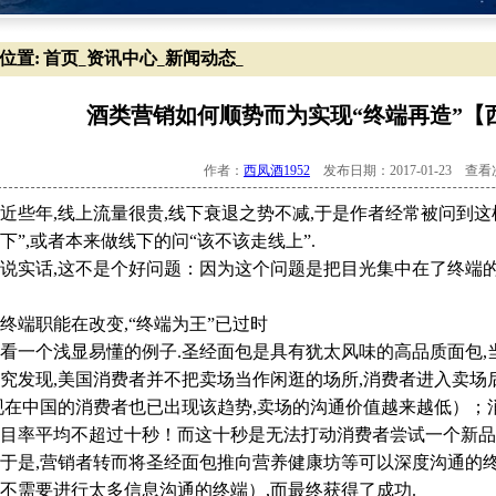
位置:
首页
资讯中心
新闻动态
_
_
_
酒类营销如何顺势而为实现“终端再造”【西
作者：
西凤酒1952
发布日期：2017-01-23 查
年,线上流量很贵,线下衰退之势不减,于是作者经常被问到这样
下”,或者本来做线下的问“该不该走线上”.
实话,这不是个好问题：因为这个问题是把目光集中在了终端的
端职能在改变,“终端为王”已过时
个浅显易懂的例子.圣经面包是具有犹太风味的高品质面包,当
究发现,美国消费者并不把卖场当作闲逛的场所,消费者进入卖
现在中国的消费者也已出现该趋势,卖场的沟通价值越来越低）
目率平均不超过十秒！而这十秒是无法打动消费者尝试一个新品
是,营销者转而将圣经面包推向营养健康坊等可以深度沟通的终
不需要进行太多信息沟通的终端）,而最终获得了成功.