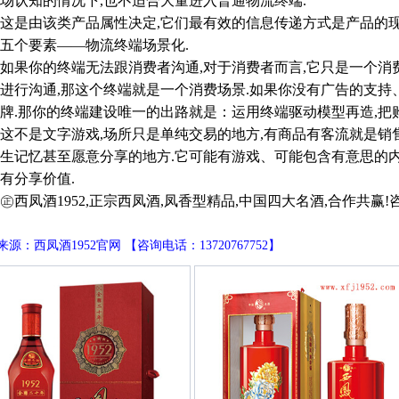
场认知的情况下,也不适合大量进入普通物流终端.
是由该类产品属性决定,它们最有效的信息传递方式是产品的现
五个要素——物流终端场景化.
果你的终端无法跟消费者沟通,对于消费者而言,它只是一个消
进行沟通,那这个终端就是一个消费场景.如果你没有广告的支持
牌.那你的终端建设唯一的出路就是：运用终端驱动模型再造,把
是文字游戏,场所只是单纯交易的地方,有商品有客流就是销售
生记忆甚至愿意分享的地方.它可能有游戏、可能包含有意思的内
有分享价值.
凤酒1952,正宗西凤酒,凤香型精品,中国四大名酒,合作共赢!咨询电话
源：西凤酒1952官网 【咨询电话：13720767752】