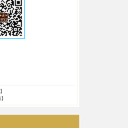
盟】
商】