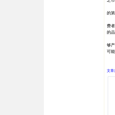
乏市
这
的第
如
费者
的品
这不
够产
可能
㊣西
文章来