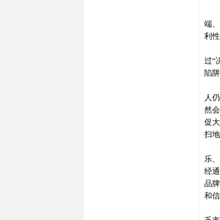
前
端、
利性
企业
过“
陷阱
笔者
人仍
然会
促大
扫地
企业
乐、
经通
品牌
和信
所谓