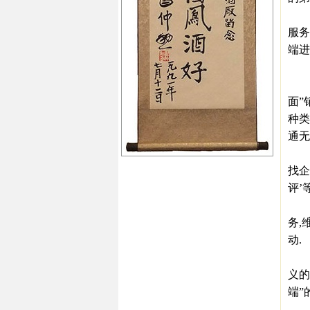
20
服务
端进
市
终端
面”
种类
通无
第三
找企
评’
从“
务,
动.
除
义的
端”
物