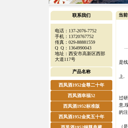
当前
联系我们
电话：137-2076-7752
手机：13720767752
传真：029-88881559
Q Q：1364990043
地址：西安市高新区西部
近些
大道117号
是线
说
产品名称
上.
终
西凤酒1952金尊二十年
看一
西凤酒幸福52
过研
意,
西凤酒1952标准版
的注
西凤酒1952金奖五十年
于
（是
西凤酒1952铜尊典藏