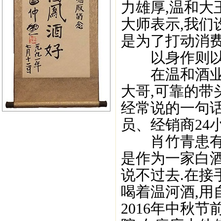
力雄厚,温和大
大师表示,我们
是为了打动消费
以身作则以
在温和酒业所
大哥,可靠的带
经常说的一句话
员、经销商24
肖竹青患有糖
是作为一家白
说不过去.在接
喝着温河酒,用
2016年中秋