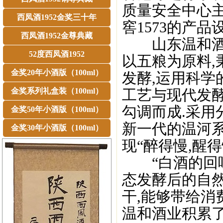
质量安全中心
西凤酒1952金奖三十年
窖1573的产
西凤酒1952金尊典藏
山东温和酒业
52度西凤酒1952
以五粮为原料,
金奖20年小酒版（100ml）
发酵,运用科学
金奖系列礼盒装（100ml）
工艺与现代发酵
勾调而成.采用
金奖50年小酒版（100ml）
新一代的温河系
金奖30年小酒版（100ml）
现“醉得慢,醒得
“白酒的回味
态发酵后的自
干,能够带给消
温和酒业积累了