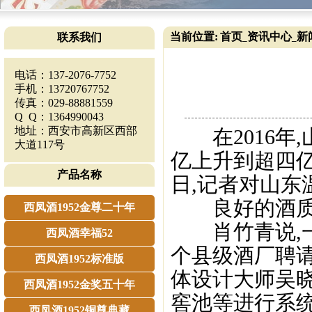
当前位置:
首页
资讯中心
新
联系我们
_
_
电话：137-2076-7752
手机：13720767752
传真：029-88881559
Q Q：1364990043
地址：西安市高新区西部
在2016年,
大道117号
亿上升到超四亿
产品名称
日,记者对山东
良好的酒质
西凤酒1952金尊二十年
肖竹青说,一
西凤酒幸福52
个县级酒厂聘请
西凤酒1952标准版
体设计大师吴
西凤酒1952金奖五十年
窖池等进行系统
西凤酒1952铜尊典藏